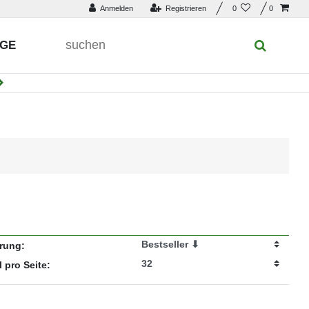
Anmelden
Registrieren
0
0
UGE
erung:
l pro Seite: