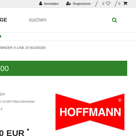
Anmelden
Registrieren
0
0
UGE
NDER X-LINE 20 W1000200
200
114
n GmbH Maschinenbau
14
*
10 EUR