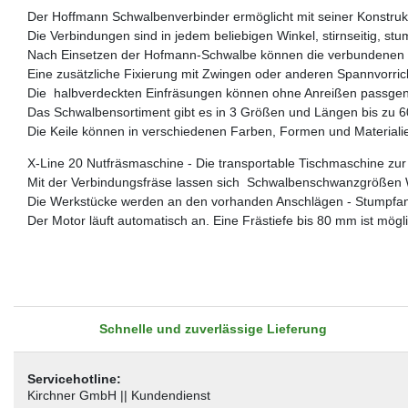
Der Hoffmann Schwalbenverbinder ermöglicht mit seiner Konstrukt
Die Verbindungen sind in jedem beliebigen Winkel, stirnseitig, stu
Nach Einsetzen der Hofmann-Schwalbe können die verbundenen W
Eine zusätzliche Fixierung mit Zwingen oder anderen Spannvorricht
Die halbverdeckten Einfräsungen können ohne Anreißen passgena
Das Schwalbensortiment gibt es in 3 Größen und Längen bis zu 
Die Keile können in verschiedenen Farben, Formen und Materialie
X-Line 20 Nutfräsmaschine - Die transportable Tischmaschine zur 
Mit der Verbindungsfräse lassen sich Schwalbenschwanzgrößen 
Die Werkstücke werden an den vorhanden Anschlägen - Stumpfan
Der Motor läuft automatisch an. Eine Frästiefe bis 80 mm ist mögli
Schnelle und zuverlässige Lieferung
Servicehotline:
Kirchner GmbH || Kundendienst