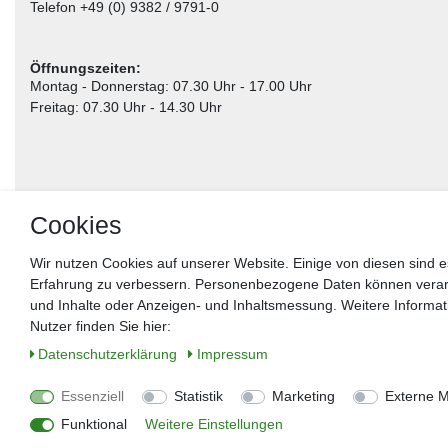
Telefon +49 (0) 9382 / 9791-0
Öffnungszeiten:
Montag - Donnerstag: 07.30 Uhr - 17.00 Uhr
Freitag: 07.30 Uhr - 14.30 Uhr
Cookies
Wir nutzen Cookies auf unserer Website. Einige von diesen sind e
Erfahrung zu verbessern. Personenbezogene Daten können verarbei
** gilt für Lieferungen innerhalb Deutschlands, Lieferzeiten für andere Länder entnehm
und Inhalte oder Anzeigen- und Inhaltsmessung. Weitere Informa
Nutzer finden Sie hier:
Widerrufs­recht
Impressum
Daten­schutz­erklärung
AGB
Kon
Daten­schutz­erklärung
Impressum
Zahlung & Versand
Umwelt & Entsorgung
Vertrag widerrufe
Essenziell
Statistik
Marketing
Externe 
© Copyright 2026 | Alle Rechte vorbehalten.
Funktional
Weitere Einstellungen