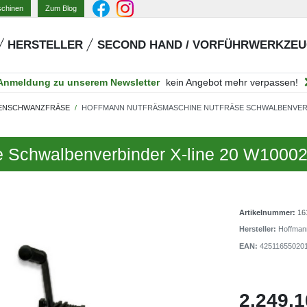
Zum Blog
schinen
HERSTELLER
SECOND HAND / VORFÜHRWERKZE
Anmeldung zu unserem Newsletter
kein Angebot mehr verpassen!
ENSCHWANZFRÄSE
HOFFMANN NUTFRÄSMASCHINE NUTFRÄSE SCHWALBENVERBI
e Schwalbenverbinder X-line 20 W1000
Artikelnummer:
16
Hersteller:
Hoffman
EAN:
42511655020
2.249,