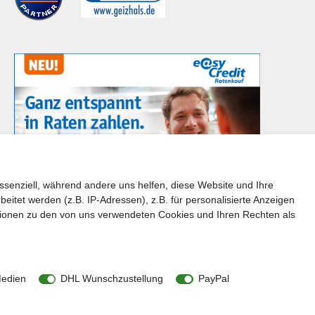
ssenziell, während andere uns helfen, diese Website und Ihre
tet werden (z.B. IP-Adressen), z.B. für personalisierte Anzeigen
en Sie bitte der Schaltfläche mit den Versandinformationen
tionen zu den von uns verwendeten Cookies und Ihren Rechten als
takt
Barrierefreiheitserklärung
n
Medien
DHL Wunschzustellung
PayPal