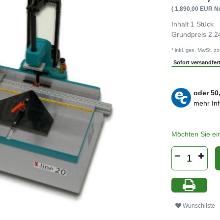
( 1.890,00 EUR Ne
Inhalt
1
Stück
Grundpreis
2.2
* inkl. ges. MwSt. zz
Sofort versandferti
oder
50
mehr In
Möchten Sie ei
Wunschliste