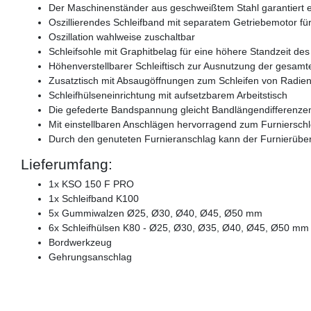
Der Maschinenständer aus geschweißtem Stahl garantiert ein
Oszillierendes Schleifband mit separatem Getriebemotor fü
Oszillation wahlweise zuschaltbar
Schleifsohle mit Graphitbelag für eine höhere Standzeit de
Höhenverstellbarer Schleiftisch zur Ausnutzung der gesamt
Zusatztisch mit Absaugöffnungen zum Schleifen von Radi
Schleifhülseneinrichtung mit aufsetzbarem Arbeitstisch
Die gefederte Bandspannung gleicht Bandlängendifferenzen
Mit einstellbaren Anschlägen hervorragend zum Furnierschl
Durch den genuteten Furnieranschlag kann der Furnierübe
Lieferumfang:
1x KSO 150 F PRO
1x Schleifband K100
5x Gummiwalzen Ø25, Ø30, Ø40, Ø45, Ø50 mm
6x Schleifhülsen K80 - Ø25, Ø30, Ø35, Ø40, Ø45, Ø50 mm
Bordwerkzeug
Gehrungsanschlag