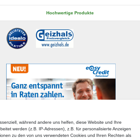
Hochwertige Produkte
ssenziell, während andere uns helfen, diese Website und Ihre
tet werden (z.B. IP-Adressen), z.B. für personalisierte Anzeigen
en Sie bitte der Schaltfläche mit den Versandinformationen
tionen zu den von uns verwendeten Cookies und Ihren Rechten als