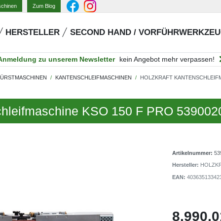
Zum Blog
schinen
HERSTELLER
SECOND HAND / VORFÜHRWERKZE
Anmeldung zu unserem Newsletter
kein Angebot mehr verpassen!
BÜRSTMASCHINEN
KANTENSCHLEIFMASCHINEN
HOLZKRAFT KANTENSCHLEIFMA
Schleifmaschine KSO 150 F PRO 539002
Artikelnummer:
53
Hersteller:
HOLZK
EAN:
40363513342
8.990,