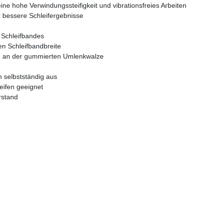
e hohe Verwindungssteifigkeit und vibrationsfreies Arbeiten
r bessere Schleifergebnisse
s Schleifbandes
en Schleifbandbreite
en an der gummierten Umlenkwalze
 selbstständig aus
eifen geeignet
rstand