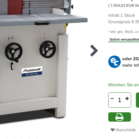
( 7.554,63 EUR Ne
Inhalt
1
Stück
Grundpreis
8.9
* inkl. ges. MwSt. zz
Sofort versandferti
oder
20
mehr In
Möchten Sie ei
Wunschliste