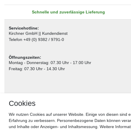
Schnelle und zuverlässige Lieferung
Servicehotline:
Kirchner GmbH || Kundendienst
Telefon +49 (0) 9382 / 9791-0
Öffnungszeiten:
Montag - Donnerstag: 07.30 Uhr - 17.00 Uhr
Freitag: 07.30 Uhr - 14.30 Uhr
Cookies
Wir nutzen Cookies auf unserer Website. Einige von diesen sind e
Erfahrung zu verbessern. Personenbezogene Daten können verarbei
** gilt für Lieferungen innerhalb Deutschlands, Lieferzeiten für andere Länder entnehm
und Inhalte oder Anzeigen- und Inhaltsmessung. Weitere Informa