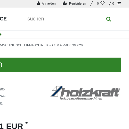
Anmelden
Registrieren
0
0
UGE
SCHINE SCHLEIFMASCHINE KSO 150 F PRO 5390020
0
905
RAFT
31
*
01 EUR