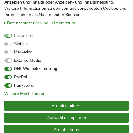
E-Mail*
Anzeigen und Inhalte oder Anzeigen- und Inhaltsmessung.
Weitere Informationen zu den von uns verwendeten Cookies und
Ihren Rechten als Nutzer finden Sie hier:
Daten­schutz­erklärung
Impressum
Anmelden
Essenziell
Sie können den Newsletter jederzeit kostenlos abbestellen.
Statistik
** gilt für Lieferungen innerhalb Deutschlands, Lieferzeiten für andere Länder
entnehmen Sie bitte der Schaltfläche mit den Versandinformationen
Marketing
Externe Medien
Widerrufs­recht
Impressum
Daten­schutz­erklärung
AGB
DHL Wunschzustellung
Kontakt
Barrierefreiheitserklärung
PayPal
Zahlung & Versand
Umwelt & Entsorgung
Funktional
Vertrag widerrufen
Weitere Einstellungen
© Copyright 2026 | Alle Rechte vorbehalten.
Alle akzeptieren
Auswahl akzeptieren
Alle ablehnen