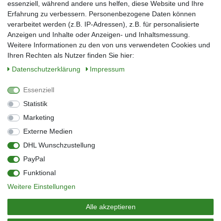
essenziell, während andere uns helfen, diese Website und Ihre
Erfahrung zu verbessern. Personenbezogene Daten können
verarbeitet werden (z.B. IP-Adressen), z.B. für personalisierte
E-Mail*
Anzeigen und Inhalte oder Anzeigen- und Inhaltsmessung.
Weitere Informationen zu den von uns verwendeten Cookies und
Ihren Rechten als Nutzer finden Sie hier:
Daten­schutz­erklärung
Impressum
Anmelden
Essenziell
Sie können den Newsletter jederzeit kostenlos abbestellen.
Statistik
** gilt für Lieferungen innerhalb Deutschlands, Lieferzeiten für andere Länder
entnehmen Sie bitte der Schaltfläche mit den Versandinformationen
Marketing
Externe Medien
Widerrufs­recht
Impressum
Daten­schutz­erklärung
AGB
DHL Wunschzustellung
Kontakt
Barrierefreiheitserklärung
PayPal
Zahlung & Versand
Umwelt & Entsorgung
Funktional
Vertrag widerrufen
Weitere Einstellungen
© Copyright 2026 | Alle Rechte vorbehalten.
Alle akzeptieren