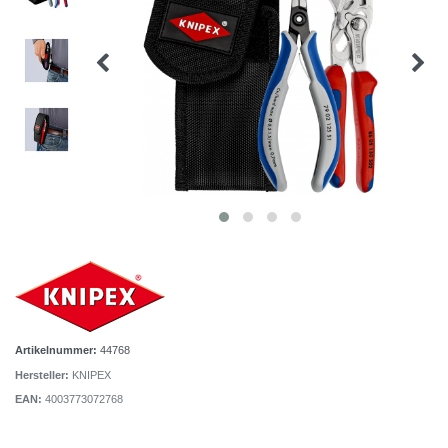
Artikelnummer:
44768
Hersteller:
KNIPEX
EAN:
4003773072768