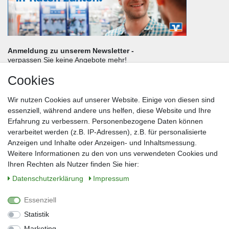
Anmeldung zu unserem Newsletter -
verpassen Sie keine Angebote mehr!
Cookies
Frau
Herr
Divers
Wir nutzen Cookies auf unserer Website. Einige von diesen sind
Nachname*
essenziell, während andere uns helfen, diese Website und Ihre
Erfahrung zu verbessern. Personenbezogene Daten können
verarbeitet werden (z.B. IP-Adressen), z.B. für personalisierte
E-Mail*
Anzeigen und Inhalte oder Anzeigen- und Inhaltsmessung.
Weitere Informationen zu den von uns verwendeten Cookies und
Ihren Rechten als Nutzer finden Sie hier:
Daten­schutz­erklärung
Impressum
Anmelden
Essenziell
Sie können den Newsletter jederzeit kostenlos abbestellen.
Statistik
** gilt für Lieferungen innerhalb Deutschlands, Lieferzeiten für andere Länder
entnehmen Sie bitte der Schaltfläche mit den Versandinformationen
Marketing