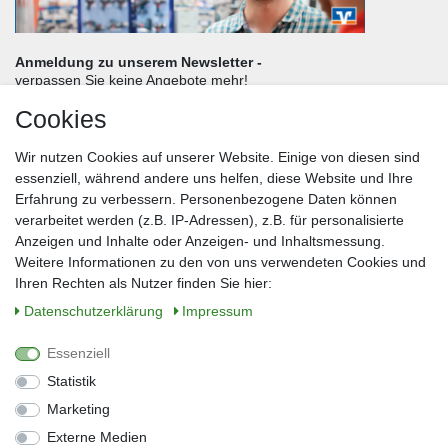
Anmeldung zu unserem Newsletter -
verpassen Sie keine Angebote mehr!
Cookies
Frau
Herr
Divers
Wir nutzen Cookies auf unserer Website. Einige von diesen sind
Nachname*
essenziell, während andere uns helfen, diese Website und Ihre
Erfahrung zu verbessern. Personenbezogene Daten können
verarbeitet werden (z.B. IP-Adressen), z.B. für personalisierte
E-Mail*
Anzeigen und Inhalte oder Anzeigen- und Inhaltsmessung.
Weitere Informationen zu den von uns verwendeten Cookies und
Ihren Rechten als Nutzer finden Sie hier:
Daten­schutz­erklärung
Impressum
Anmelden
Essenziell
Sie können den Newsletter jederzeit kostenlos abbestellen.
Statistik
** gilt für Lieferungen innerhalb Deutschlands, Lieferzeiten für andere Länder
entnehmen Sie bitte der Schaltfläche mit den Versandinformationen
Marketing
Externe Medien