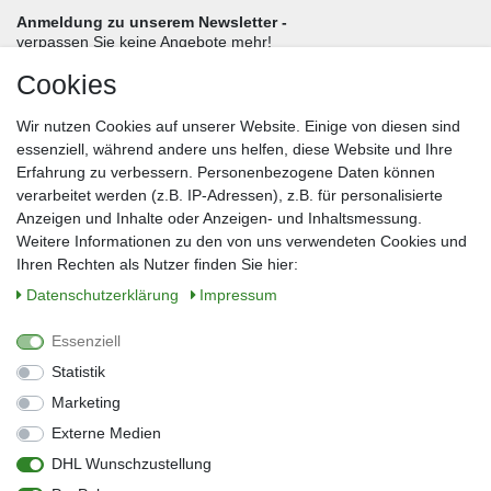
Anmeldung zu unserem Newsletter -
verpassen Sie keine Angebote mehr!
Cookies
Frau
Herr
Divers
Wir nutzen Cookies auf unserer Website. Einige von diesen sind
Nachname*
essenziell, während andere uns helfen, diese Website und Ihre
Erfahrung zu verbessern. Personenbezogene Daten können
verarbeitet werden (z.B. IP-Adressen), z.B. für personalisierte
E-Mail*
Anzeigen und Inhalte oder Anzeigen- und Inhaltsmessung.
Weitere Informationen zu den von uns verwendeten Cookies und
Ihren Rechten als Nutzer finden Sie hier:
Daten­schutz­erklärung
Impressum
Anmelden
Essenziell
Sie können den Newsletter jederzeit kostenlos abbestellen.
Statistik
** gilt für Lieferungen innerhalb Deutschlands, Lieferzeiten für andere Länder
entnehmen Sie bitte der Schaltfläche mit den Versandinformationen
Marketing
Externe Medien
Widerrufs­recht
Impressum
Daten­schutz­erklärung
AGB
DHL Wunschzustellung
Kontakt
Barrierefreiheitserklärung