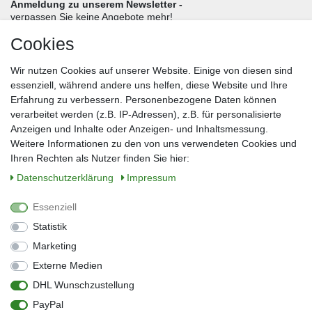
Anmeldung zu unserem Newsletter -
verpassen Sie keine Angebote mehr!
Cookies
Frau
Herr
Divers
Wir nutzen Cookies auf unserer Website. Einige von diesen sind
Nachname*
essenziell, während andere uns helfen, diese Website und Ihre
Erfahrung zu verbessern. Personenbezogene Daten können
verarbeitet werden (z.B. IP-Adressen), z.B. für personalisierte
E-Mail*
Anzeigen und Inhalte oder Anzeigen- und Inhaltsmessung.
Weitere Informationen zu den von uns verwendeten Cookies und
Ihren Rechten als Nutzer finden Sie hier:
Daten­schutz­erklärung
Impressum
Anmelden
Essenziell
Sie können den Newsletter jederzeit kostenlos abbestellen.
Statistik
** gilt für Lieferungen innerhalb Deutschlands, Lieferzeiten für andere Länder
entnehmen Sie bitte der Schaltfläche mit den Versandinformationen
Marketing
Externe Medien
Widerrufs­recht
Impressum
Daten­schutz­erklärung
AGB
DHL Wunschzustellung
Kontakt
Barrierefreiheitserklärung
PayPal
Zahlung & Versand
Umwelt & Entsorgung