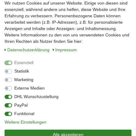
Wir nutzen Cookies auf unserer Website. Einige von diesen sind
Nachname*
essenziell, während andere uns helfen, diese Website und Ihre
Erfahrung zu verbessern. Personenbezogene Daten können
verarbeitet werden (z.B. IP-Adressen), z.B. für personalisierte
E-Mail*
Anzeigen und Inhalte oder Anzeigen- und Inhaltsmessung.
Weitere Informationen zu den von uns verwendeten Cookies und
Ihren Rechten als Nutzer finden Sie hier:
Daten­schutz­erklärung
Impressum
Anmelden
Essenziell
Sie können den Newsletter jederzeit kostenlos abbestellen.
Statistik
** gilt für Lieferungen innerhalb Deutschlands, Lieferzeiten für andere Länder
entnehmen Sie bitte der Schaltfläche mit den Versandinformationen
Marketing
Externe Medien
Widerrufs­recht
Impressum
Daten­schutz­erklärung
AGB
DHL Wunschzustellung
Kontakt
Barrierefreiheitserklärung
PayPal
Zahlung & Versand
Umwelt & Entsorgung
Funktional
Vertrag widerrufen
Weitere Einstellungen
© Copyright 2026 | Alle Rechte vorbehalten.
Alle akzeptieren