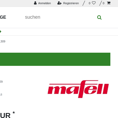
Anmelden
Registrieren
0
0
UGE
1309
29
18
*
EUR