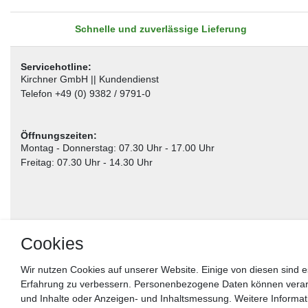
Schnelle und zuverlässige Lieferung
Servicehotline:
Kirchner GmbH || Kundendienst
Telefon +49 (0) 9382 / 9791-0
Öffnungszeiten:
Montag - Donnerstag: 07.30 Uhr - 17.00 Uhr
Freitag: 07.30 Uhr - 14.30 Uhr
Cookies
Wir nutzen Cookies auf unserer Website. Einige von diesen sind e
Erfahrung zu verbessern. Personenbezogene Daten können verarbei
** gilt für Lieferungen innerhalb Deutschlands, Lieferzeiten für andere Länder entnehm
und Inhalte oder Anzeigen- und Inhaltsmessung. Weitere Informa