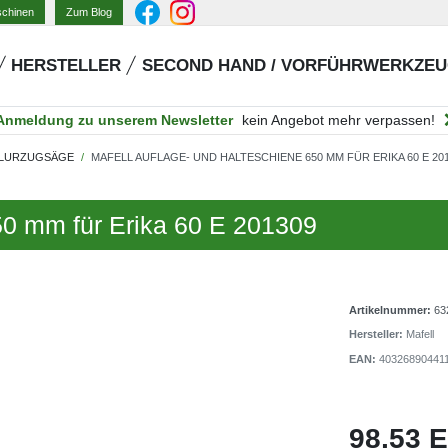
Zum Blog
schinen
HERSTELLER
SECOND HAND / VORFÜHRWERKZE
Anmeldung zu unserem Newsletter
kein Angebot mehr verpassen!
LURZUGSÄGE
MAFELL AUFLAGE- UND HALTESCHIENE 650 MM FÜR ERIKA 60 E 20
50 mm für Erika 60 E 201309
Artikelnummer:
63
Hersteller:
Mafell
EAN:
40326890441
98,53 