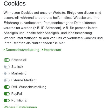
Cookies
Frau
Herr
Divers
Wir nutzen Cookies auf unserer Website. Einige von diesen sind
Nachname*
essenziell, während andere uns helfen, diese Website und Ihre
Erfahrung zu verbessern. Personenbezogene Daten können
verarbeitet werden (z.B. IP-Adressen), z.B. für personalisierte
E-Mail*
Anzeigen und Inhalte oder Anzeigen- und Inhaltsmessung.
Weitere Informationen zu den von uns verwendeten Cookies und
Ihren Rechten als Nutzer finden Sie hier:
Daten­schutz­erklärung
Impressum
Anmelden
Essenziell
Sie können den Newsletter jederzeit kostenlos abbestellen.
Statistik
** gilt für Lieferungen innerhalb Deutschlands, Lieferzeiten für andere Länder
entnehmen Sie bitte der Schaltfläche mit den Versandinformationen
Marketing
Externe Medien
Widerrufs­recht
Impressum
Daten­schutz­erklärung
AGB
DHL Wunschzustellung
Kontakt
Barrierefreiheitserklärung
PayPal
Zahlung & Versand
Umwelt & Entsorgung
Funktional
Vertrag widerrufen
Weitere Einstellungen