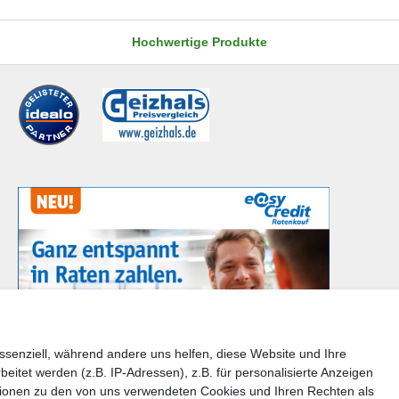
Hochwertige Produkte
ssenziell, während andere uns helfen, diese Website und Ihre
tet werden (z.B. IP-Adressen), z.B. für personalisierte Anzeigen
en Sie bitte der Schaltfläche mit den Versandinformationen
tionen zu den von uns verwendeten Cookies und Ihren Rechten als