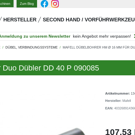
Zum Blog
schinen
HERSTELLER
SECOND HAND / VORFÜHRWERKZE
Anmeldung zu unserem Newsletter
kein Angebot mehr verpassen!
E
DÜBEL, VERBINDUNGSSYSTEME
MAFELL DÜBELBOHRER HM Ø 16 MM FÜR DUO
r Duo Dübler DD 40 P 090085
Artikelnummer:
13
Hersteller:
Mafell
EAN:
40326891436
107,53