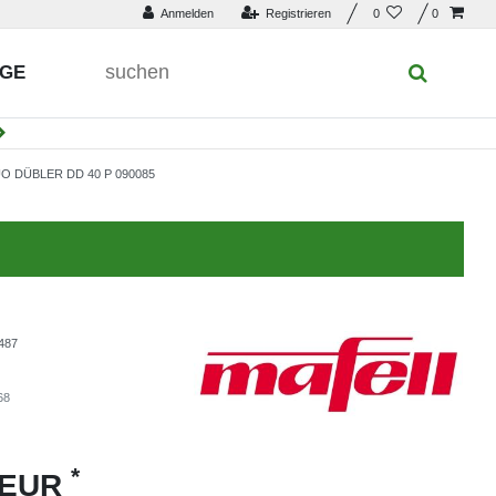
Anmelden
Registrieren
0
0
UGE
 DÜBLER DD 40 P 090085
487
68
*
 EUR