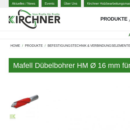
Aktuelles
/ News
Events
Über Uns
Kirchner Holzbearbeitungsma
PRODUKTE
HOME
PRODUKTE
BEFESTIGUNGSTECHNIK & VERBINDUNGSELEMENT
Mafell Dübelbohrer HM Ø 16 mm fü