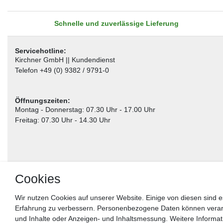
Schnelle und zuverlässige Lieferung
Servicehotline:
Kirchner GmbH || Kundendienst
Telefon +49 (0) 9382 / 9791-0
Öffnungszeiten:
Montag - Donnerstag: 07.30 Uhr - 17.00 Uhr
Freitag: 07.30 Uhr - 14.30 Uhr
Cookies
Wir nutzen Cookies auf unserer Website. Einige von diesen sind e
Erfahrung zu verbessern. Personenbezogene Daten können verarbei
** gilt für Lieferungen innerhalb Deutschlands, Lieferzeiten für andere Länder entnehm
und Inhalte oder Anzeigen- und Inhaltsmessung. Weitere Informa