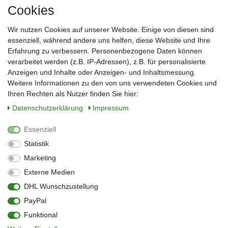
Cookies
Frau
Herr
Divers
Wir nutzen Cookies auf unserer Website. Einige von diesen sind
Nachname*
essenziell, während andere uns helfen, diese Website und Ihre
Erfahrung zu verbessern. Personenbezogene Daten können
verarbeitet werden (z.B. IP-Adressen), z.B. für personalisierte
E-Mail*
Anzeigen und Inhalte oder Anzeigen- und Inhaltsmessung.
Weitere Informationen zu den von uns verwendeten Cookies und
Ihren Rechten als Nutzer finden Sie hier:
Daten­schutz­erklärung
Impressum
Anmelden
Essenziell
Sie können den Newsletter jederzeit kostenlos abbestellen.
Statistik
** gilt für Lieferungen innerhalb Deutschlands, Lieferzeiten für andere Länder
entnehmen Sie bitte der Schaltfläche mit den Versandinformationen
Marketing
Externe Medien
Widerrufs­recht
Impressum
Daten­schutz­erklärung
AGB
DHL Wunschzustellung
Kontakt
Barrierefreiheitserklärung
PayPal
Zahlung & Versand
Umwelt & Entsorgung
Funktional
Vertrag widerrufen