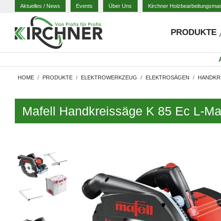
Aktuelles
/ News
Events
Über Uns
Kirchner Holzbearbeitungsma
PRODUKTE
HOME
PRODUKTE
ELEKTROWERKZEUG
ELEKTROSÄGEN
HANDKR
Mafell Handkreissäge K 85 Ec L-Ma