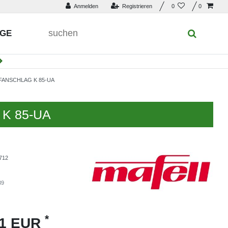
Anmelden
Registrieren
0
0
UGE
FANSCHLAG K 85-UA
g K 85-UA
712
39
*
01 EUR