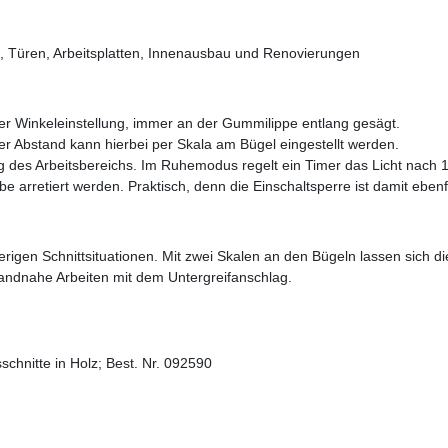
off, Türen, Arbeitsplatten, Innenausbau und Renovierungen
er Winkeleinstellung, immer an der Gummilippe entlang gesägt.
r Abstand kann hierbei per Skala am Bügel eingestellt werden.
ng des Arbeitsbereichs. Im Ruhemodus regelt ein Timer das Licht nach
 arretiert werden. Praktisch, denn die Einschaltsperre ist damit ebenfal
erigen Schnittsituationen. Mit zwei Skalen an den Bügeln lassen sich d
randnahe Arbeiten mit dem Untergreifanschlag.
chnitte in Holz; Best. Nr. 092590