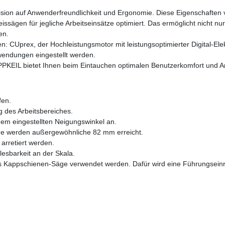
ion auf Anwenderfreundlichkeit und Ergonomie. Diese Eigenschaften ve
gen für jegliche Arbeitseinsätze optimiert. Das ermöglicht nicht nur
en.
prex, der Hochleistungsmotor mit leistungsoptimierter Digital-Elekt
nwendungen eingestellt werden.
LIPPKEIL bietet Ihnen beim Eintauchen optimalen Benutzerkomfort und A
fen.
g des Arbeitsbereiches.
dem eingestellten Neigungswinkel an.
ene werden außergewöhnliche 82 mm erreicht.
 arretiert werden.
lesbarkeit an der Skala.
s Kappschienen-Säge verwendet werden. Dafür wird eine Führungseinri