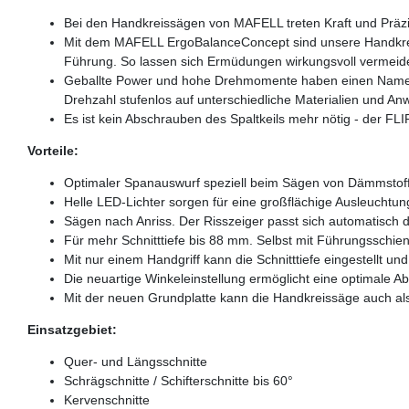
Bei den Handkreissägen von MAFELL treten Kraft und Präzis
Mit dem MAFELL ErgoBalanceConcept sind unsere Handkreissä
Führung. So lassen sich Ermüdungen wirkungsvoll vermeid
Geballte Power und hohe Drehmomente haben einen Namen: CU
Drehzahl stufenlos auf unterschiedliche Materialien und A
Es ist kein Abschrauben des Spaltkeils mehr nötig - der F
Vorteile:
Optimaler Spanauswurf speziell beim Sägen von Dämmstof
Helle LED-Lichter sorgen für eine großflächige Ausleuchtun
Sägen nach Anriss. Der Risszeiger passt sich automatisch 
Für mehr Schnitttiefe bis 88 mm. Selbst mit Führungsschi
Mit nur einem Handgriff kann die Schnitttiefe eingestellt und
Die neuartige Winkeleinstellung ermöglicht eine optimale Ab
Mit der neuen Grundplatte kann die Handkreissäge auch al
Einsatzgebiet:
Quer- und Längsschnitte
Schrägschnitte / Schifterschnitte bis 60°
Kervenschnitte