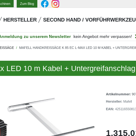
Zum Blog
schinen
HERSTELLER
SECOND HAND / VORFÜHRWERKZE
Anmeldung zu unserem Newsletter
kein Angebot mehr verpassen!
EISSÄGE
MAFELL HANDKREISSÄGE K 85 EC L-MAX LED 10 M KABEL + UNTERGREI
x LED 10 m Kabel + Untergreifanschla
Artikelnummer:
90
Hersteller:
Mafell
EAN:
42511655081
1.315,