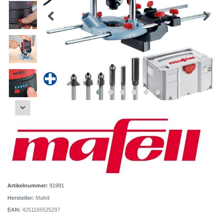
Artikelnummer:
91991
Hersteller:
Mafell
EAN:
4251165525297