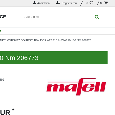
Anmelden
Registrieren
0
0
UGE
KELVORSATZ BOHRSCHRAUBER A12 A10 A-SWV 10 100 NM 206773
00 Nm 206773
592
15
*
EUR