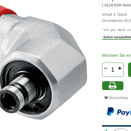
( 34,29 EUR Netto
Inhalt
1
Stück
Grundpreis
40,
* inkl. ges. MwSt. zz
Sofort versandferti
Möchten Sie ei
Wunschliste