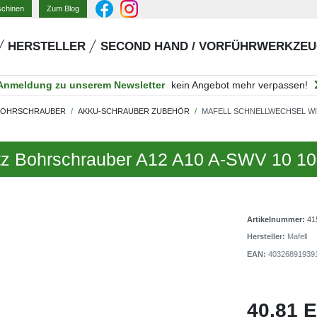
Zum Blog
schinen
HERSTELLER
SECOND HAND / VORFÜHRWERKZE
Anmeldung zu unserem Newsletter
kein Angebot mehr verpassen!
-BOHRSCHRAUBER
AKKU-SCHRAUBER ZUBEHÖR
MAFELL SCHNELLWECHSEL WIN
atz Bohrschrauber A12 A10 A-SWV 10 1
Artikelnummer:
41
Hersteller:
Mafell
EAN:
40326891939
40,81 