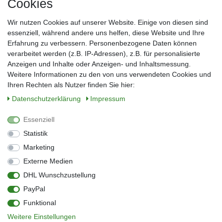
Cookies
Frau
Herr
Divers
Wir nutzen Cookies auf unserer Website. Einige von diesen sind
Nachname*
essenziell, während andere uns helfen, diese Website und Ihre
Erfahrung zu verbessern. Personenbezogene Daten können
verarbeitet werden (z.B. IP-Adressen), z.B. für personalisierte
E-Mail*
Anzeigen und Inhalte oder Anzeigen- und Inhaltsmessung.
Weitere Informationen zu den von uns verwendeten Cookies und
Ihren Rechten als Nutzer finden Sie hier:
Daten­schutz­erklärung
Impressum
Anmelden
Essenziell
Sie können den Newsletter jederzeit kostenlos abbestellen.
Statistik
** gilt für Lieferungen innerhalb Deutschlands, Lieferzeiten für andere Länder
entnehmen Sie bitte der Schaltfläche mit den Versandinformationen
Marketing
Externe Medien
Widerrufs­recht
Impressum
Daten­schutz­erklärung
AGB
DHL Wunschzustellung
Kontakt
Barrierefreiheitserklärung
PayPal
Zahlung & Versand
Umwelt & Entsorgung
Funktional
Vertrag widerrufen
Weitere Einstellungen