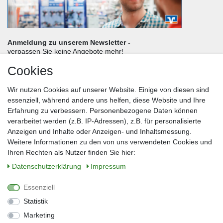
Anmeldung zu unserem Newsletter -
verpassen Sie keine Angebote mehr!
Cookies
Frau
Herr
Divers
Wir nutzen Cookies auf unserer Website. Einige von diesen sind
Nachname*
essenziell, während andere uns helfen, diese Website und Ihre
Erfahrung zu verbessern. Personenbezogene Daten können
verarbeitet werden (z.B. IP-Adressen), z.B. für personalisierte
E-Mail*
Anzeigen und Inhalte oder Anzeigen- und Inhaltsmessung.
Weitere Informationen zu den von uns verwendeten Cookies und
Ihren Rechten als Nutzer finden Sie hier:
Daten­schutz­erklärung
Impressum
Anmelden
Essenziell
Sie können den Newsletter jederzeit kostenlos abbestellen.
Statistik
** gilt für Lieferungen innerhalb Deutschlands, Lieferzeiten für andere Länder
entnehmen Sie bitte der Schaltfläche mit den Versandinformationen
Marketing