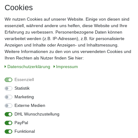
Cookies
Frau
Herr
Divers
Wir nutzen Cookies auf unserer Website. Einige von diesen sind
Nachname*
essenziell, während andere uns helfen, diese Website und Ihre
Erfahrung zu verbessern. Personenbezogene Daten können
verarbeitet werden (z.B. IP-Adressen), z.B. für personalisierte
E-Mail*
Anzeigen und Inhalte oder Anzeigen- und Inhaltsmessung.
Weitere Informationen zu den von uns verwendeten Cookies und
Ihren Rechten als Nutzer finden Sie hier:
Daten­schutz­erklärung
Impressum
Anmelden
Essenziell
Sie können den Newsletter jederzeit kostenlos abbestellen.
Statistik
** gilt für Lieferungen innerhalb Deutschlands, Lieferzeiten für andere Länder
entnehmen Sie bitte der Schaltfläche mit den Versandinformationen
Marketing
Externe Medien
Widerrufs­recht
Impressum
Daten­schutz­erklärung
AGB
DHL Wunschzustellung
Kontakt
Barrierefreiheitserklärung
PayPal
Zahlung & Versand
Umwelt & Entsorgung
Funktional
Vertrag widerrufen