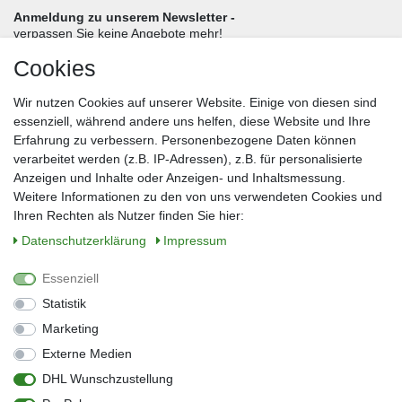
Anmeldung zu unserem Newsletter -
verpassen Sie keine Angebote mehr!
Cookies
Frau
Herr
Divers
Wir nutzen Cookies auf unserer Website. Einige von diesen sind
Nachname*
essenziell, während andere uns helfen, diese Website und Ihre
Erfahrung zu verbessern. Personenbezogene Daten können
verarbeitet werden (z.B. IP-Adressen), z.B. für personalisierte
E-Mail*
Anzeigen und Inhalte oder Anzeigen- und Inhaltsmessung.
Weitere Informationen zu den von uns verwendeten Cookies und
Ihren Rechten als Nutzer finden Sie hier:
Daten­schutz­erklärung
Impressum
Anmelden
Essenziell
Sie können den Newsletter jederzeit kostenlos abbestellen.
Statistik
** gilt für Lieferungen innerhalb Deutschlands, Lieferzeiten für andere Länder
entnehmen Sie bitte der Schaltfläche mit den Versandinformationen
Marketing
Externe Medien
Widerrufs­recht
Impressum
Daten­schutz­erklärung
AGB
DHL Wunschzustellung
Kontakt
Barrierefreiheitserklärung