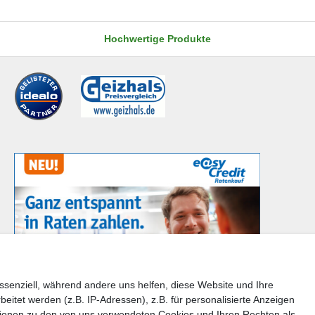
Hochwertige Produkte
ssenziell, während andere uns helfen, diese Website und Ihre
tet werden (z.B. IP-Adressen), z.B. für personalisierte Anzeigen
en Sie bitte der Schaltfläche mit den Versandinformationen
tionen zu den von uns verwendeten Cookies und Ihren Rechten als