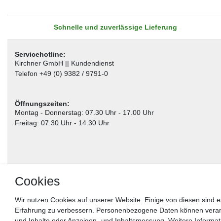
Schnelle und zuverlässige Lieferung
Servicehotline:
Kirchner GmbH || Kundendienst
Telefon +49 (0) 9382 / 9791-0
Öffnungszeiten:
Montag - Donnerstag: 07.30 Uhr - 17.00 Uhr
Freitag: 07.30 Uhr - 14.30 Uhr
Cookies
Wir nutzen Cookies auf unserer Website. Einige von diesen sind e
Erfahrung zu verbessern. Personenbezogene Daten können verarbei
** gilt für Lieferungen innerhalb Deutschlands, Lieferzeiten für andere Länder entnehm
und Inhalte oder Anzeigen- und Inhaltsmessung. Weitere Informa