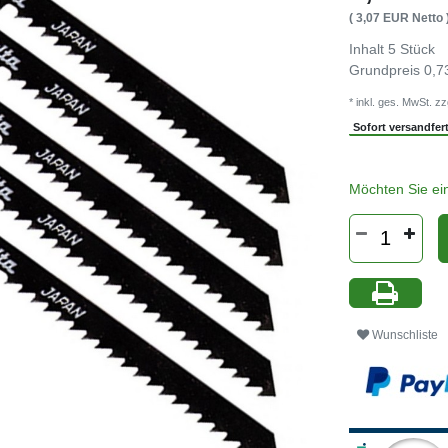
( 3,07 EUR Netto 
Inhalt
5
Stück
Grundpreis
0,7
* inkl. ges. MwSt. zz
Sofort versandferti
Möchten Sie ei
Wunschliste