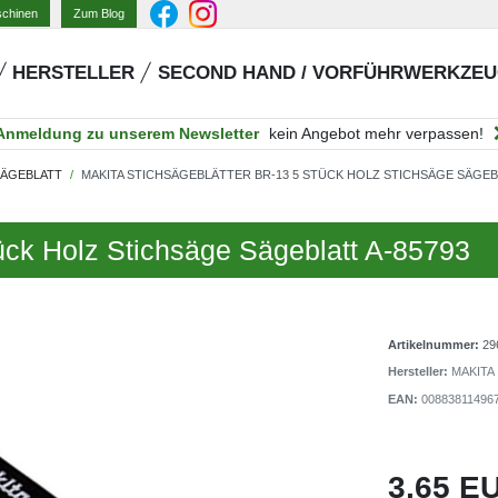
Zum Blog
schinen
HERSTELLER
SECOND HAND / VORFÜHRWERKZE
Anmeldung zu unserem Newsletter
kein Angebot mehr verpassen!
SÄGEBLATT
MAKITA STICHSÄGEBLÄTTER BR-13 5 STÜCK HOLZ STICHSÄGE SÄGEBL
ück Holz Stichsäge Sägeblatt A-85793
Artikelnummer:
29
Hersteller:
MAKITA
EAN:
00883811496
3,65 E