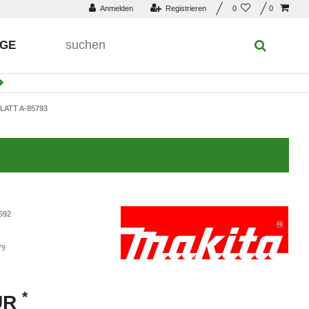
Anmelden
Registrieren
0
0
UGE
ATT A-85793
692
79
*
UR