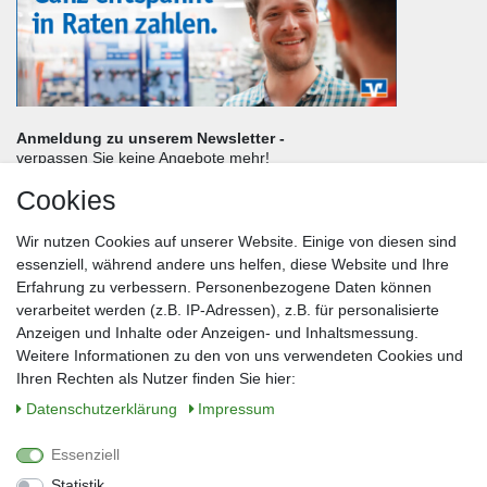
Anmeldung zu unserem Newsletter -
verpassen Sie keine Angebote mehr!
Cookies
Frau
Herr
Divers
Wir nutzen Cookies auf unserer Website. Einige von diesen sind
Nachname*
essenziell, während andere uns helfen, diese Website und Ihre
Erfahrung zu verbessern. Personenbezogene Daten können
verarbeitet werden (z.B. IP-Adressen), z.B. für personalisierte
E-Mail*
Anzeigen und Inhalte oder Anzeigen- und Inhaltsmessung.
Weitere Informationen zu den von uns verwendeten Cookies und
Ihren Rechten als Nutzer finden Sie hier:
Daten­schutz­erklärung
Impressum
Anmelden
Essenziell
Sie können den Newsletter jederzeit kostenlos abbestellen.
Statistik
** gilt für Lieferungen innerhalb Deutschlands, Lieferzeiten für andere Länder