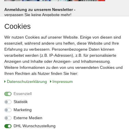
Anmeldung zu unserem Newsletter -
verpassen Sie keine Angebote mehr!
Cookies
Frau
Herr
Divers
Wir nutzen Cookies auf unserer Website. Einige von diesen sind
Nachname*
essenziell, während andere uns helfen, diese Website und Ihre
Erfahrung zu verbessern. Personenbezogene Daten können
verarbeitet werden (z.B. IP-Adressen), z.B. für personalisierte
E-Mail*
Anzeigen und Inhalte oder Anzeigen- und Inhaltsmessung.
Weitere Informationen zu den von uns verwendeten Cookies und
Ihren Rechten als Nutzer finden Sie hier:
Daten­schutz­erklärung
Impressum
Anmelden
Essenziell
Sie können den Newsletter jederzeit kostenlos abbestellen.
Statistik
** gilt für Lieferungen innerhalb Deutschlands, Lieferzeiten für andere Länder
entnehmen Sie bitte der Schaltfläche mit den Versandinformationen
Marketing
Externe Medien
Widerrufs­recht
Impressum
Daten­schutz­erklärung
AGB
DHL Wunschzustellung
Kontakt
Barrierefreiheitserklärung