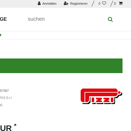
Anmelden
Registrieren
0
0
UGE
57367
GS S.r.l.
40
*
EUR