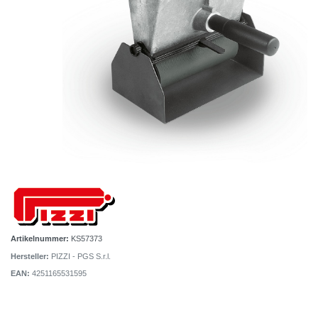
Artikelnummer:
KS57373
Hersteller:
PIZZI - PGS S.r.l.
EAN:
4251165531595