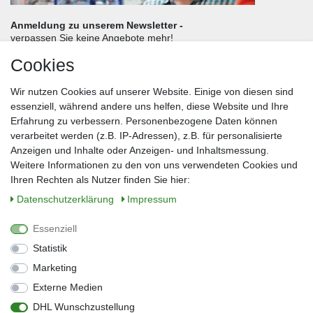
Anmeldung zu unserem Newsletter -
verpassen Sie keine Angebote mehr!
Cookies
Frau
Herr
Divers
Wir nutzen Cookies auf unserer Website. Einige von diesen sind
Nachname*
essenziell, während andere uns helfen, diese Website und Ihre
Erfahrung zu verbessern. Personenbezogene Daten können
verarbeitet werden (z.B. IP-Adressen), z.B. für personalisierte
E-Mail*
Anzeigen und Inhalte oder Anzeigen- und Inhaltsmessung.
Weitere Informationen zu den von uns verwendeten Cookies und
Ihren Rechten als Nutzer finden Sie hier:
Daten­schutz­erklärung
Impressum
Anmelden
Essenziell
Sie können den Newsletter jederzeit kostenlos abbestellen.
Statistik
** gilt für Lieferungen innerhalb Deutschlands, Lieferzeiten für andere Länder
entnehmen Sie bitte der Schaltfläche mit den Versandinformationen
Marketing
Externe Medien
Widerrufs­recht
Impressum
Daten­schutz­erklärung
AGB
DHL Wunschzustellung
Kontakt
Barrierefreiheitserklärung