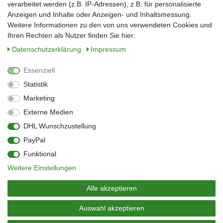
verarbeitet werden (z.B. IP-Adressen), z.B. für personalisierte
E-Mail*
Anzeigen und Inhalte oder Anzeigen- und Inhaltsmessung.
Weitere Informationen zu den von uns verwendeten Cookies und
Ihren Rechten als Nutzer finden Sie hier:
Daten­schutz­erklärung
Impressum
Anmelden
Essenziell
Sie können den Newsletter jederzeit kostenlos abbestellen.
Statistik
** gilt für Lieferungen innerhalb Deutschlands, Lieferzeiten für andere Länder
entnehmen Sie bitte der Schaltfläche mit den Versandinformationen
Marketing
Externe Medien
Widerrufs­recht
Impressum
Daten­schutz­erklärung
AGB
DHL Wunschzustellung
Kontakt
Barrierefreiheitserklärung
PayPal
Zahlung & Versand
Umwelt & Entsorgung
Funktional
Vertrag widerrufen
Weitere Einstellungen
© Copyright 2026 | Alle Rechte vorbehalten.
Alle akzeptieren
Auswahl akzeptieren