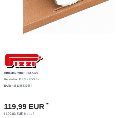
Artikelnummer:
KS57370
Hersteller:
PIZZI - PGS S.r.l.
EAN:
4251165531564
*
119,99 EUR
( 100,83 EUR Netto )