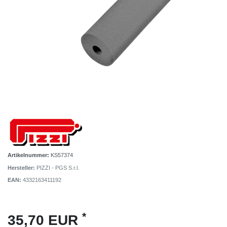
Artikelnummer:
KS57374
Hersteller:
PIZZI - PGS S.r.l.
EAN:
4332163411192
*
35,70 EUR