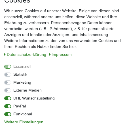
Cookies
Frau
Herr
Divers
Wir nutzen Cookies auf unserer Website. Einige von diesen sind
Nachname*
essenziell, während andere uns helfen, diese Website und Ihre
Erfahrung zu verbessern. Personenbezogene Daten können
verarbeitet werden (z.B. IP-Adressen), z.B. für personalisierte
E-Mail*
Anzeigen und Inhalte oder Anzeigen- und Inhaltsmessung.
Weitere Informationen zu den von uns verwendeten Cookies und
Ihren Rechten als Nutzer finden Sie hier:
Daten­schutz­erklärung
Impressum
Anmelden
Essenziell
Sie können den Newsletter jederzeit kostenlos abbestellen.
Statistik
** gilt für Lieferungen innerhalb Deutschlands, Lieferzeiten für andere Länder
entnehmen Sie bitte der Schaltfläche mit den Versandinformationen
Marketing
Externe Medien
Widerrufs­recht
Impressum
Daten­schutz­erklärung
AGB
DHL Wunschzustellung
Kontakt
Barrierefreiheitserklärung
PayPal
Zahlung & Versand
Umwelt & Entsorgung
Funktional
Vertrag widerrufen
Weitere Einstellungen