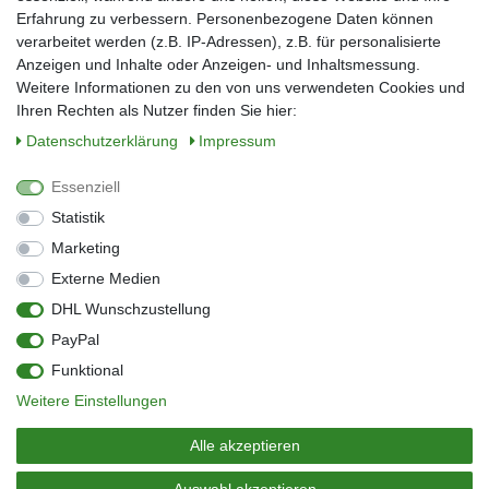
Erfahrung zu verbessern. Personenbezogene Daten können
verarbeitet werden (z.B. IP-Adressen), z.B. für personalisierte
E-Mail*
Anzeigen und Inhalte oder Anzeigen- und Inhaltsmessung.
Weitere Informationen zu den von uns verwendeten Cookies und
Ihren Rechten als Nutzer finden Sie hier:
Daten­schutz­erklärung
Impressum
Anmelden
Essenziell
Sie können den Newsletter jederzeit kostenlos abbestellen.
Statistik
** gilt für Lieferungen innerhalb Deutschlands, Lieferzeiten für andere Länder
entnehmen Sie bitte der Schaltfläche mit den Versandinformationen
Marketing
Externe Medien
Widerrufs­recht
Impressum
Daten­schutz­erklärung
AGB
DHL Wunschzustellung
Kontakt
Barrierefreiheitserklärung
PayPal
Zahlung & Versand
Umwelt & Entsorgung
Funktional
Vertrag widerrufen
Weitere Einstellungen
© Copyright 2026 | Alle Rechte vorbehalten.
Alle akzeptieren