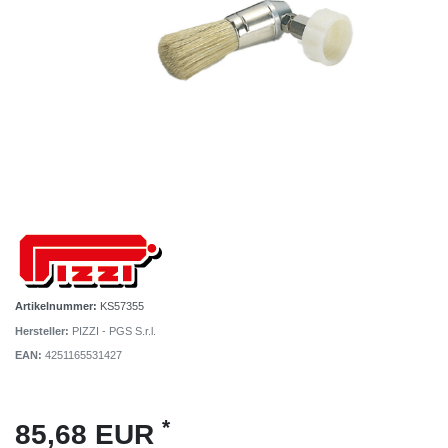
Artikelnummer:
KS57355
Hersteller:
PIZZI - PGS S.r.l.
EAN:
4251165531427
*
85,68 EUR