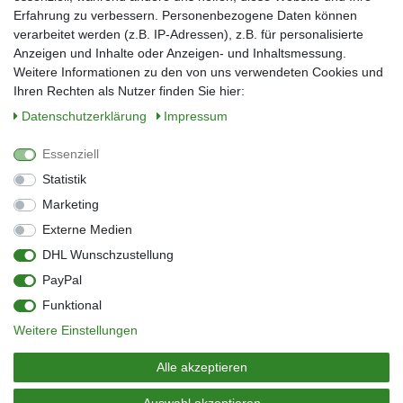
Erfahrung zu verbessern. Personenbezogene Daten können
verarbeitet werden (z.B. IP-Adressen), z.B. für personalisierte
E-Mail*
Anzeigen und Inhalte oder Anzeigen- und Inhaltsmessung.
Weitere Informationen zu den von uns verwendeten Cookies und
Ihren Rechten als Nutzer finden Sie hier:
Daten­schutz­erklärung
Impressum
Anmelden
Essenziell
Sie können den Newsletter jederzeit kostenlos abbestellen.
Statistik
** gilt für Lieferungen innerhalb Deutschlands, Lieferzeiten für andere Länder
entnehmen Sie bitte der Schaltfläche mit den Versandinformationen
Marketing
Externe Medien
Widerrufs­recht
Impressum
Daten­schutz­erklärung
AGB
DHL Wunschzustellung
Kontakt
Barrierefreiheitserklärung
PayPal
Zahlung & Versand
Umwelt & Entsorgung
Funktional
Vertrag widerrufen
Weitere Einstellungen
© Copyright 2026 | Alle Rechte vorbehalten.
Alle akzeptieren