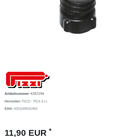
Artikelnummer:
KS57294
Hersteller:
PIZZI - PGS S.r.l.
EAN:
4251165531403
*
11,90 EUR