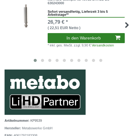
630243000
Sofort versandfertig, Lieferzeit 3 bis 5
Arbeitstage**
26,79 € *
( 22,51 EUR Netto )
In den Warenkorb
* inkl. ges. MwSt.
zzgl. 9,90 €
Versandkosten
Artikelnummer:
KP9539
Hersteller:
Metabowerke GmbH
EAN:
4061792183308