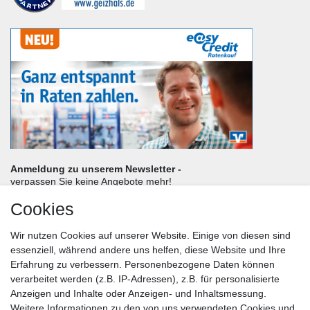
Anmeldung zu unserem Newsletter -
verpassen Sie keine Angebote mehr!
Cookies
Frau
Herr
Divers
Wir nutzen Cookies auf unserer Website. Einige von diesen sind
Nachname*
essenziell, während andere uns helfen, diese Website und Ihre
Erfahrung zu verbessern. Personenbezogene Daten können
verarbeitet werden (z.B. IP-Adressen), z.B. für personalisierte
E-Mail*
Anzeigen und Inhalte oder Anzeigen- und Inhaltsmessung.
Weitere Informationen zu den von uns verwendeten Cookies und