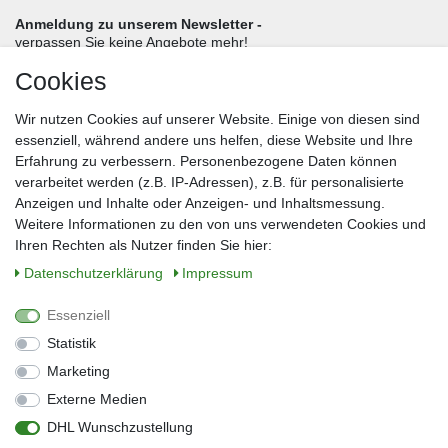
Anmeldung zu unserem Newsletter -
verpassen Sie keine Angebote mehr!
Cookies
Frau
Herr
Divers
Wir nutzen Cookies auf unserer Website. Einige von diesen sind
Nachname*
essenziell, während andere uns helfen, diese Website und Ihre
Erfahrung zu verbessern. Personenbezogene Daten können
verarbeitet werden (z.B. IP-Adressen), z.B. für personalisierte
E-Mail*
Anzeigen und Inhalte oder Anzeigen- und Inhaltsmessung.
Weitere Informationen zu den von uns verwendeten Cookies und
Ihren Rechten als Nutzer finden Sie hier:
Daten­schutz­erklärung
Impressum
Anmelden
Essenziell
Sie können den Newsletter jederzeit kostenlos abbestellen.
Statistik
** gilt für Lieferungen innerhalb Deutschlands, Lieferzeiten für andere Länder
entnehmen Sie bitte der Schaltfläche mit den Versandinformationen
Marketing
Externe Medien
Widerrufs­recht
Impressum
Daten­schutz­erklärung
AGB
DHL Wunschzustellung
Kontakt
Barrierefreiheitserklärung