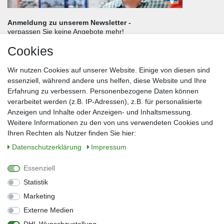
Anmeldung zu unserem Newsletter -
verpassen Sie keine Angebote mehr!
Cookies
Frau
Herr
Divers
Wir nutzen Cookies auf unserer Website. Einige von diesen sind
Nachname*
essenziell, während andere uns helfen, diese Website und Ihre
Erfahrung zu verbessern. Personenbezogene Daten können
verarbeitet werden (z.B. IP-Adressen), z.B. für personalisierte
E-Mail*
Anzeigen und Inhalte oder Anzeigen- und Inhaltsmessung.
Weitere Informationen zu den von uns verwendeten Cookies und
Ihren Rechten als Nutzer finden Sie hier:
Daten­schutz­erklärung
Impressum
Anmelden
Essenziell
Sie können den Newsletter jederzeit kostenlos abbestellen.
Statistik
** gilt für Lieferungen innerhalb Deutschlands, Lieferzeiten für andere Länder
entnehmen Sie bitte der Schaltfläche mit den Versandinformationen
Marketing
Externe Medien
Widerrufs­recht
Impressum
Daten­schutz­erklärung
AGB