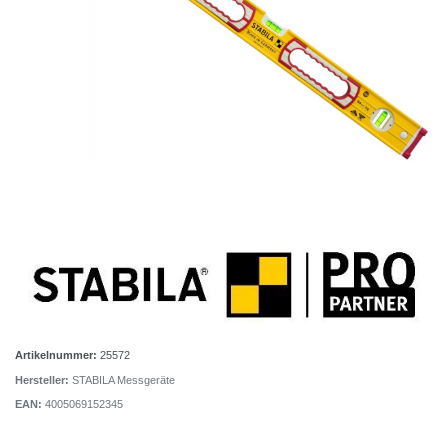
Artikelnummer:
25572
Hersteller:
STABILA Messgeräte
EAN:
4005069152345