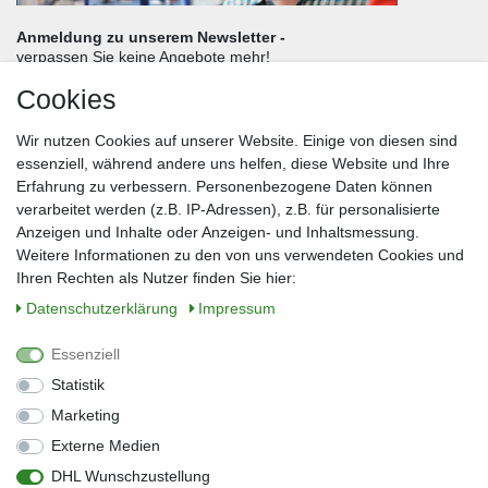
Anmeldung zu unserem Newsletter -
verpassen Sie keine Angebote mehr!
Cookies
Frau
Herr
Divers
Wir nutzen Cookies auf unserer Website. Einige von diesen sind
Nachname*
essenziell, während andere uns helfen, diese Website und Ihre
Erfahrung zu verbessern. Personenbezogene Daten können
verarbeitet werden (z.B. IP-Adressen), z.B. für personalisierte
E-Mail*
Anzeigen und Inhalte oder Anzeigen- und Inhaltsmessung.
Weitere Informationen zu den von uns verwendeten Cookies und
Ihren Rechten als Nutzer finden Sie hier:
Daten­schutz­erklärung
Impressum
Anmelden
Essenziell
Sie können den Newsletter jederzeit kostenlos abbestellen.
Statistik
** gilt für Lieferungen innerhalb Deutschlands, Lieferzeiten für andere Länder
entnehmen Sie bitte der Schaltfläche mit den Versandinformationen
Marketing
Externe Medien
Widerrufs­recht
Impressum
Daten­schutz­erklärung
AGB
DHL Wunschzustellung
Kontakt
Barrierefreiheitserklärung