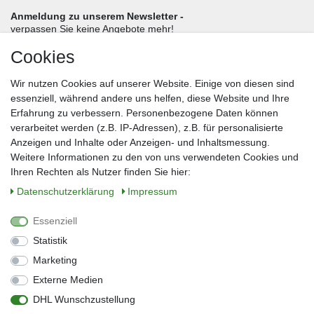
Anmeldung zu unserem Newsletter -
verpassen Sie keine Angebote mehr!
Cookies
Frau
Herr
Divers
Wir nutzen Cookies auf unserer Website. Einige von diesen sind
Nachname*
essenziell, während andere uns helfen, diese Website und Ihre
Erfahrung zu verbessern. Personenbezogene Daten können
verarbeitet werden (z.B. IP-Adressen), z.B. für personalisierte
E-Mail*
Anzeigen und Inhalte oder Anzeigen- und Inhaltsmessung.
Weitere Informationen zu den von uns verwendeten Cookies und
Ihren Rechten als Nutzer finden Sie hier:
Daten­schutz­erklärung
Impressum
Anmelden
Essenziell
Sie können den Newsletter jederzeit kostenlos abbestellen.
Statistik
** gilt für Lieferungen innerhalb Deutschlands, Lieferzeiten für andere Länder
entnehmen Sie bitte der Schaltfläche mit den Versandinformationen
Marketing
Externe Medien
Widerrufs­recht
Impressum
Daten­schutz­erklärung
AGB
DHL Wunschzustellung
Kontakt
Barrierefreiheitserklärung