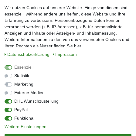
Frau
Herr
Divers
Wir nutzen Cookies auf unserer Website. Einige von diesen sind
Nachname*
essenziell, während andere uns helfen, diese Website und Ihre
Erfahrung zu verbessern. Personenbezogene Daten können
verarbeitet werden (z.B. IP-Adressen), z.B. für personalisierte
E-Mail*
Anzeigen und Inhalte oder Anzeigen- und Inhaltsmessung.
Weitere Informationen zu den von uns verwendeten Cookies und
Ihren Rechten als Nutzer finden Sie hier:
Daten­schutz­erklärung
Impressum
Anmelden
Essenziell
Sie können den Newsletter jederzeit kostenlos abbestellen.
Statistik
** gilt für Lieferungen innerhalb Deutschlands, Lieferzeiten für andere Länder
entnehmen Sie bitte der Schaltfläche mit den Versandinformationen
Marketing
Externe Medien
Widerrufs­recht
Impressum
Daten­schutz­erklärung
AGB
DHL Wunschzustellung
Kontakt
Barrierefreiheitserklärung
PayPal
Zahlung & Versand
Umwelt & Entsorgung
Funktional
Vertrag widerrufen
Weitere Einstellungen
© Copyright 2026 | Alle Rechte vorbehalten.