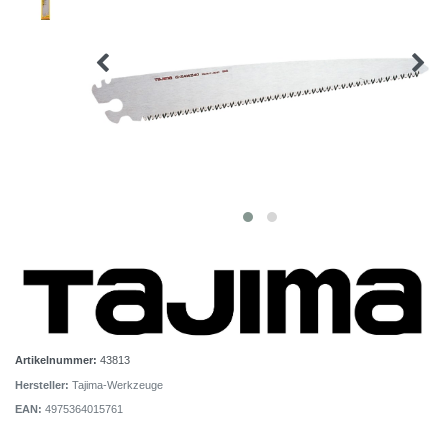
Artikelnummer:
43813
Hersteller:
Tajima-Werkzeuge
EAN:
4975364015761