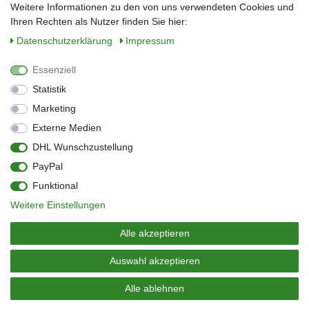
Weitere Informationen zu den von uns verwendeten Cookies und
Ihren Rechten als Nutzer finden Sie hier:
Daten­schutz­erklärung
Impressum
Anmelden
Essenziell
Sie können den Newsletter jederzeit kostenlos abbestellen.
Statistik
** gilt für Lieferungen innerhalb Deutschlands, Lieferzeiten für andere Länder
entnehmen Sie bitte der Schaltfläche mit den Versandinformationen
Marketing
Externe Medien
Widerrufs­recht
Impressum
Daten­schutz­erklärung
AGB
DHL Wunschzustellung
Kontakt
Barrierefreiheitserklärung
PayPal
Zahlung & Versand
Umwelt & Entsorgung
Funktional
Vertrag widerrufen
Weitere Einstellungen
© Copyright 2026 | Alle Rechte vorbehalten.
Alle akzeptieren
Auswahl akzeptieren
Alle ablehnen