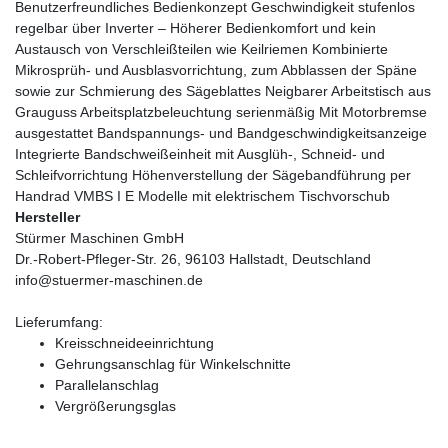
Benutzerfreundliches Bedienkonzept Geschwindigkeit stufenlos
regelbar über Inverter – Höherer Bedienkomfort und kein
Austausch von Verschleißteilen wie Keilriemen Kombinierte
Mikrosprüh- und Ausblasvorrichtung, zum Abblassen der Späne
sowie zur Schmierung des Sägeblattes Neigbarer Arbeitstisch aus
Grauguss Arbeitsplatzbeleuchtung serienmäßig Mit Motorbremse
ausgestattet Bandspannungs- und Bandgeschwindigkeitsanzeige
Integrierte Bandschweißeinheit mit Ausglüh-, Schneid- und
Schleifvorrichtung Höhenverstellung der Sägebandführung per
Handrad VMBS I E Modelle mit elektrischem Tischvorschub
Hersteller
Stürmer Maschinen GmbH
Dr.-Robert-Pfleger-Str. 26, 96103 Hallstadt, Deutschland
info@stuermer-maschinen.de
Lieferumfang:
Kreisschneideeinrichtung
Gehrungsanschlag für Winkelschnitte
Parallelanschlag
Vergrößerungsglas