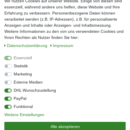
Wir nutzen Cookies auf unserer Website. Einige von diesen sind
Nachname*
essenziell, während andere uns helfen, diese Website und Ihre
Erfahrung zu verbessern. Personenbezogene Daten können
verarbeitet werden (z.B. IP-Adressen), z.B. für personalisierte
E-Mail*
Anzeigen und Inhalte oder Anzeigen- und Inhaltsmessung.
Weitere Informationen zu den von uns verwendeten Cookies und
Ihren Rechten als Nutzer finden Sie hier:
Daten­schutz­erklärung
Impressum
Anmelden
Essenziell
Sie können den Newsletter jederzeit kostenlos abbestellen.
Statistik
** gilt für Lieferungen innerhalb Deutschlands, Lieferzeiten für andere Länder
entnehmen Sie bitte der Schaltfläche mit den Versandinformationen
Marketing
Externe Medien
Widerrufs­recht
Impressum
Daten­schutz­erklärung
AGB
DHL Wunschzustellung
Kontakt
Barrierefreiheitserklärung
PayPal
Zahlung & Versand
Umwelt & Entsorgung
Funktional
Vertrag widerrufen
Weitere Einstellungen
© Copyright 2026 | Alle Rechte vorbehalten.
Alle akzeptieren