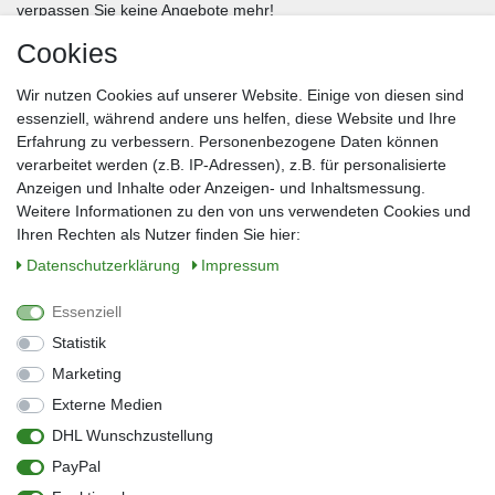
verpassen Sie keine Angebote mehr!
Cookies
Frau
Herr
Divers
Wir nutzen Cookies auf unserer Website. Einige von diesen sind
Nachname*
essenziell, während andere uns helfen, diese Website und Ihre
Erfahrung zu verbessern. Personenbezogene Daten können
verarbeitet werden (z.B. IP-Adressen), z.B. für personalisierte
E-Mail*
Anzeigen und Inhalte oder Anzeigen- und Inhaltsmessung.
Weitere Informationen zu den von uns verwendeten Cookies und
Ihren Rechten als Nutzer finden Sie hier:
Daten­schutz­erklärung
Impressum
Anmelden
Essenziell
Sie können den Newsletter jederzeit kostenlos abbestellen.
Statistik
** gilt für Lieferungen innerhalb Deutschlands, Lieferzeiten für andere Länder
entnehmen Sie bitte der Schaltfläche mit den Versandinformationen
Marketing
Externe Medien
Widerrufs­recht
Impressum
Daten­schutz­erklärung
AGB
DHL Wunschzustellung
Kontakt
Barrierefreiheitserklärung
PayPal
Zahlung & Versand
Umwelt & Entsorgung