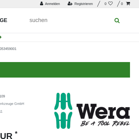
Anmelden
Registrieren
0
0
UGE
053459001
109
erkzeuge GmbH
11
*
EUR