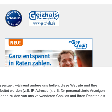
ssenziell, während andere uns helfen, diese Website und Ihre
tet werden (z.B. IP-Adressen), z.B. für personalisierte Anzeigen
en Sie bitte der Schaltfläche mit den Versandinformationen
tionen zu den von uns verwendeten Cookies und Ihren Rechten als
takt
Barrierefreiheitserklärung