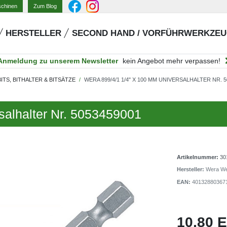
Zum Blog
schinen
HERSTELLER
SECOND HAND / VORFÜHRWERKZE
Anmeldung zu unserem Newsletter
kein Angebot mehr verpassen!
BITS, BITHALTER & BITSÄTZE
WERA 899/4/1 1/4" X 100 MM UNIVERSALHALTER NR. 5
salhalter Nr. 5053459001
Artikelnummer:
30
Hersteller:
Wera W
EAN:
40132880367
10,80 