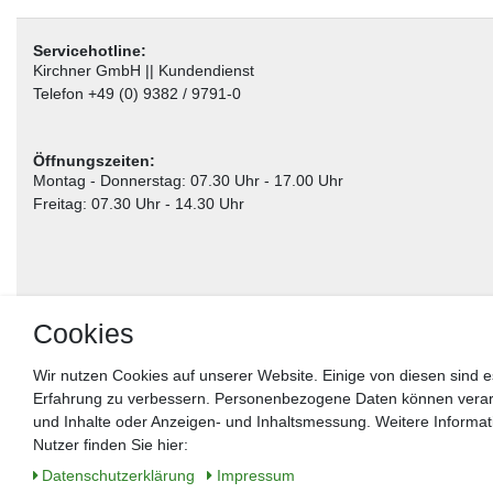
Servicehotline:
Kirchner GmbH || Kundendienst
Telefon +49 (0) 9382 / 9791-0
Öffnungszeiten:
Montag - Donnerstag: 07.30 Uhr - 17.00 Uhr
Freitag: 07.30 Uhr - 14.30 Uhr
Cookies
Wir nutzen Cookies auf unserer Website. Einige von diesen sind e
Erfahrung zu verbessern. Personenbezogene Daten können verarbei
** gilt für Lieferungen innerhalb Deutschlands, Lieferzeiten für andere Länder entnehm
und Inhalte oder Anzeigen- und Inhaltsmessung. Weitere Informa
Nutzer finden Sie hier:
Widerrufs­recht
Impressum
Daten­schutz­erklärung
AGB
Kon
Daten­schutz­erklärung
Impressum