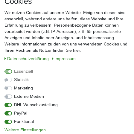
Cookies
Frau
Herr
Divers
Wir nutzen Cookies auf unserer Website. Einige von diesen sind
Nachname*
essenziell, während andere uns helfen, diese Website und Ihre
Erfahrung zu verbessern. Personenbezogene Daten können
verarbeitet werden (z.B. IP-Adressen), z.B. für personalisierte
E-Mail*
Anzeigen und Inhalte oder Anzeigen- und Inhaltsmessung.
Weitere Informationen zu den von uns verwendeten Cookies und
Ihren Rechten als Nutzer finden Sie hier:
Daten­schutz­erklärung
Impressum
Anmelden
Essenziell
Sie können den Newsletter jederzeit kostenlos abbestellen.
Statistik
** gilt für Lieferungen innerhalb Deutschlands, Lieferzeiten für andere Länder
entnehmen Sie bitte der Schaltfläche mit den Versandinformationen
Marketing
Externe Medien
Widerrufs­recht
Impressum
Daten­schutz­erklärung
AGB
DHL Wunschzustellung
Kontakt
Barrierefreiheitserklärung
PayPal
Zahlung & Versand
Umwelt & Entsorgung
Funktional
Vertrag widerrufen
Weitere Einstellungen