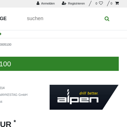
Anmelden
Registrieren
0
0
UGE
0005100
5100
214
MAYKESTAG GmbH
84
*
EUR