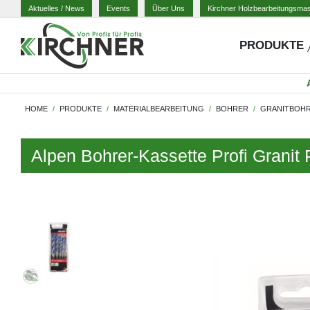
Aktuelles
/ News
Events
Über Uns
Kirchner Holzbearbeitungsma
PRODUKTE
HOME
PRODUKTE
MATERIALBEARBEITUNG
BOHRER
GRANITBOH
Alpen Bohrer-Kassette Profi Granit