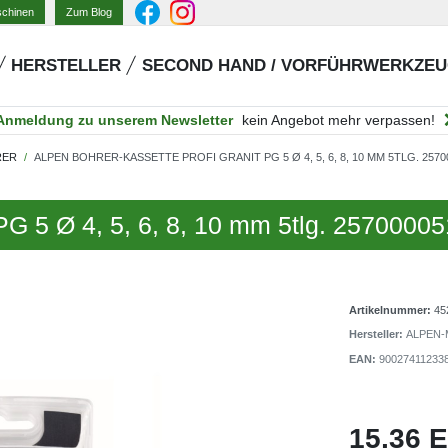
Zum Blog
schinen
HERSTELLER
SECOND HAND / VORFÜHRWERKZE
Anmeldung zu unserem Newsletter
kein Angebot mehr verpassen!
RER
ALPEN BOHRER-KASSETTE PROFI GRANIT PG 5 Ø 4, 5, 6, 8, 10 MM 5TLG. 2570
 PG 5 Ø 4, 5, 6, 8, 10 mm 5tlg. 2570000
Artikelnummer:
45
Hersteller:
ALPEN-
EAN:
90027411233
15,36 