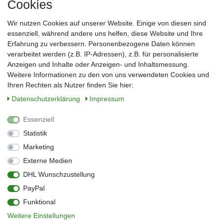
Cookies
Frau
Herr
Divers
Wir nutzen Cookies auf unserer Website. Einige von diesen sind
Nachname*
essenziell, während andere uns helfen, diese Website und Ihre
Erfahrung zu verbessern. Personenbezogene Daten können
verarbeitet werden (z.B. IP-Adressen), z.B. für personalisierte
E-Mail*
Anzeigen und Inhalte oder Anzeigen- und Inhaltsmessung.
Weitere Informationen zu den von uns verwendeten Cookies und
Ihren Rechten als Nutzer finden Sie hier:
Daten­schutz­erklärung
Impressum
Anmelden
Essenziell
Sie können den Newsletter jederzeit kostenlos abbestellen.
Statistik
** gilt für Lieferungen innerhalb Deutschlands, Lieferzeiten für andere Länder
entnehmen Sie bitte der Schaltfläche mit den Versandinformationen
Marketing
Externe Medien
Widerrufs­recht
Impressum
Daten­schutz­erklärung
AGB
DHL Wunschzustellung
Kontakt
Barrierefreiheitserklärung
PayPal
Zahlung & Versand
Umwelt & Entsorgung
Funktional
Vertrag widerrufen
Weitere Einstellungen