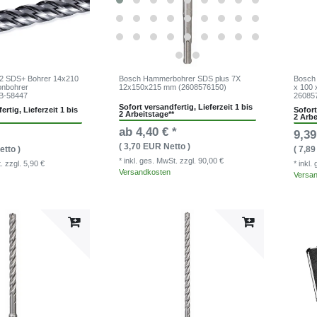
2 SDS+ Bohrer 14x210
Bosch Hammerbohrer SDS plus 7X
Bosch
onbohrer
12x150x215 mm (2608576150)
x 100 
B-58447
26085
Sofort versandfertig, Lieferzeit 1 bis
ertig, Lieferzeit 1 bis
Sofort
2 Arbeitstage**
2 Arbe
ab 4,40 € *
9,39
( 3,70 EUR Netto )
etto )
( 7,8
* inkl. ges. MwSt.
zzgl. 90,00 €
t.
zzgl. 5,90 €
* inkl
Versandkosten
Versa