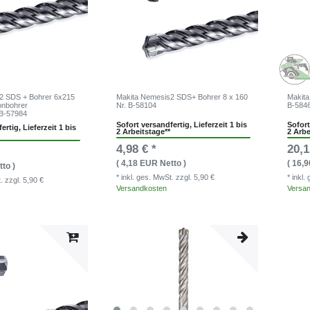
2 SDS + Bohrer 6x215
Makita Nemesis2 SDS+ Bohrer 8 x 160
Makita
onbohrer
Nr. B-58104
B-584
B-57984
Sofort versandfertig, Lieferzeit 1 bis
Sofort
ertig, Lieferzeit 1 bis
2 Arbeitstage**
2 Arbe
4,98 € *
20,1
( 4,18 EUR Netto )
( 16,
to )
* inkl. ges. MwSt.
zzgl. 5,90 €
* inkl
t.
zzgl. 5,90 €
Versandkosten
Versa