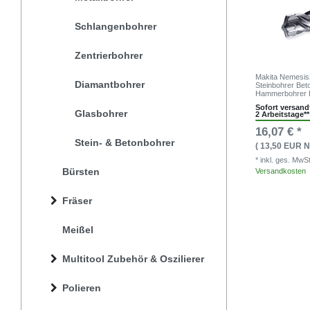
Schlangenbohrer
Zentrierbohrer
Makita Nemesis
Diamantbohrer
Steinbohrer Bet
Hammerbohrer 
Sofort versandf
Glasbohrer
2 Arbeitstage**
16,07 € *
Stein- & Betonbohrer
( 13,50 EUR N
* inkl. ges. MwS
Bürsten
Versandkosten
Fräser
Meißel
Multitool Zubehör & Oszilierer
Polieren