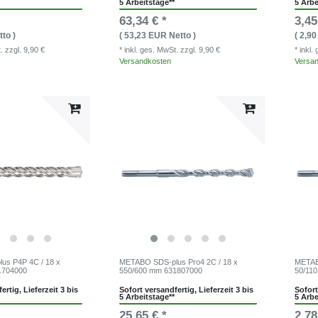
5 Arbeitstage**
5 Arbe
63,34 € *
3,45
to )
( 53,23 EUR Netto )
( 2,9
t.
zzgl. 9,90 €
* inkl. ges. MwSt.
zzgl. 9,90 €
* inkl
Versandkosten
Versa
us P4P 4C / 18 x
METABO SDS-plus Pro4 2C / 18 x
METABO
1704000
550/600 mm 631807000
50/11
ertig, Lieferzeit 3 bis
Sofort versandfertig, Lieferzeit 3 bis
Sofort
5 Arbeitstage**
5 Arbe
25,65 € *
2,78