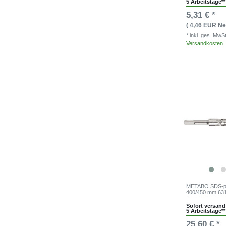
5 Arbeitstage**
5,31 € *
( 4,46 EUR Net
* inkl. ges. MwS
Versandkosten
METABO SDS-pl
400/450 mm 63
Sofort versandf
5 Arbeitstage**
25,60 € *