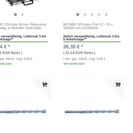
 SDS-plus Bohrer-/Meisselset
METABO SDS-plus Pro4 2C / 20 x
teilig, im Alukoffer 628414000
550/600 mm 631809000
 versandfertig, Lieferzeit 3 bis
Sofort versandfertig, Lieferzeit 3 bis
itstage**
5 Arbeitstage**
4 € *
26,35 € *
62 EUR Netto )
( 22,14 EUR Netto )
. ges. MwSt.
zzgl. 9,90 €
* inkl. ges. MwSt.
zzgl. 9,90 €
ndkosten
Versandkosten