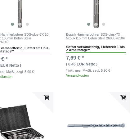
 Hammerbohrer SDS-plus-7X 10
Bosch Hammerbohrer SDS-plus-7X
x 165mm Beton Stein
5x50x115 mm Beton Stein 2608576104
76140
Sofort versandfertig, Lieferzeit 1 bis
 versandfertig, Lieferzeit 1 bis
2 Arbeitstage**
itstage**
7,69 € *
 € *
( 6,46 EUR Netto )
9 EUR Netto )
* inkl. ges. MwSt.
zzgl. 5,90 €
. ges. MwSt.
zzgl. 5,90 €
Versandkosten
ndkosten