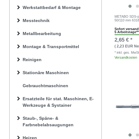
Werkstattbedarf & Montage
METABO SDS-plu
Messtechnik
50/110 mm 631
Sofort versandf
5 Arbeitstage**
Metallbearbeitung
2,65 € *
Montage & Transportmittel
( 2,23 EUR Net
* inkl. ges. MwS
Versandkosten
Reinigen
Stationäre Maschinen
Gebrauchtmaschinen
Ersatzteile für stat. Maschinen, E-
Werkzeuge & Systainer
Staub-, Späne- &
Farbnebelabsaugungen
Heizen