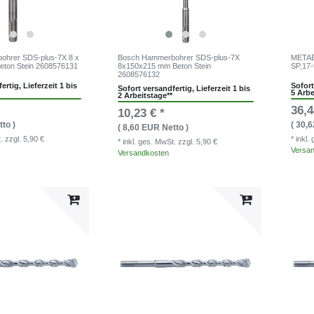
ohrer SDS-plus-7X 8 x
Bosch Hammerbohrer SDS-plus-7X
METABO
eton Stein 2608576131
8x150x215 mm Beton Stein
SP,17-
2608576132
ertig, Lieferzeit 1 bis
Sofort
Sofort versandfertig, Lieferzeit 1 bis
5 Arbe
2 Arbeitstage**
36,4
10,23 € *
to )
( 30,
( 8,60 EUR Netto )
t.
zzgl. 5,90 €
* inkl
* inkl. ges. MwSt.
zzgl. 5,90 €
Versa
Versandkosten