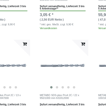
ertig, Lieferzeit 3 bis
Sofort versandfertig, Lieferzeit 3 bis
Sofort
5 Arbeitstage**
5 Arbe
3,05 € *
55,9
to )
( 2,56 EUR Netto )
( 47,
t.
zzgl. 9,90 €
* inkl. ges. MwSt.
zzgl. 9,90 €
* inkl
Versandkosten
Versa
s Pro4 2C / 13 x
METABO SDS-plus Pro4 2C / 22 x
METABO
1847000
950/1000 mm 631812000
100/1
ertig, Lieferzeit 3 bis
Sofort versandfertig, Lieferzeit 3 bis
Sofort