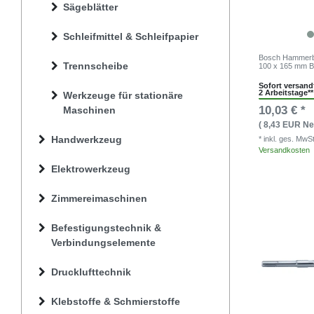
Sägeblätter
Schleifmittel & Schleifpapier
Bosch Hammerb
Trennscheibe
100 x 165 mm B
Sofort versandf
2 Arbeitstage**
Werkzeuge für stationäre
10,03 € *
Maschinen
( 8,43 EUR Net
Handwerkzeug
* inkl. ges. MwS
Versandkosten
Elektrowerkzeug
Zimmereimaschinen
Befestigungstechnik &
Verbindungselemente
Drucklufttechnik
Klebstoffe & Schmierstoffe