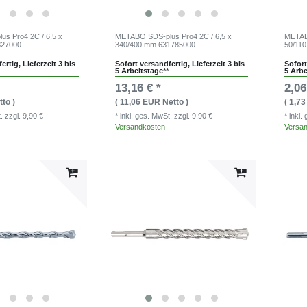
s Pro4 2C / 6,5 x
METABO SDS-plus Pro4 2C / 6,5 x
METABO
827000
340/400 mm 631785000
50/11
ertig, Lieferzeit 3 bis
Sofort versandfertig, Lieferzeit 3 bis
Sofort
5 Arbeitstage**
5 Arbe
13,16 € *
2,06
to )
( 11,06 EUR Netto )
( 1,7
t.
zzgl. 9,90 €
* inkl. ges. MwSt.
zzgl. 9,90 €
* inkl
Versandkosten
Versa