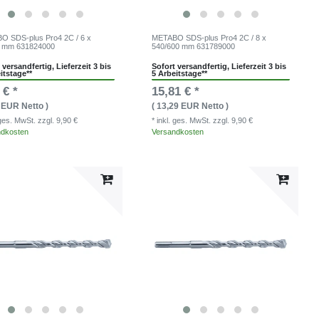
 SDS-plus Pro4 2C / 6 x
METABO SDS-plus Pro4 2C / 8 x
0 mm 631824000
540/600 mm 631789000
 versandfertig, Lieferzeit 3 bis
Sofort versandfertig, Lieferzeit 3 bis
itstage**
5 Arbeitstage**
 € *
15,81 € *
3 EUR Netto )
( 13,29 EUR Netto )
. ges. MwSt.
zzgl. 9,90 €
* inkl. ges. MwSt.
zzgl. 9,90 €
ndkosten
Versandkosten