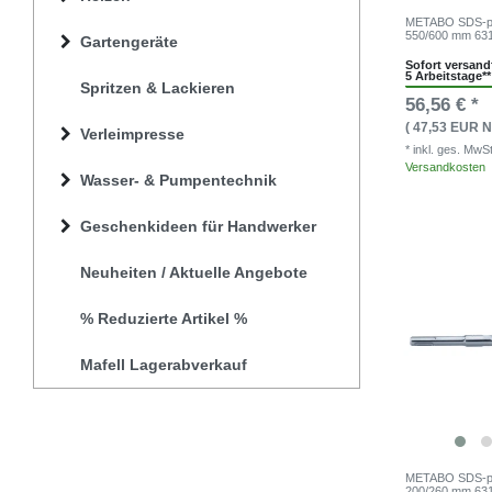
METABO SDS-plu
550/600 mm 63
Gartengeräte
Sofort versandf
5 Arbeitstage**
Spritzen & Lackieren
56,56 € *
( 47,53 EUR N
Verleimpresse
* inkl. ges. MwS
Versandkosten
Wasser- & Pumpentechnik
Geschenkideen für Handwerker
Neuheiten / Aktuelle Angebote
% Reduzierte Artikel %
Mafell Lagerabverkauf
METABO SDS-plu
200/260 mm 63