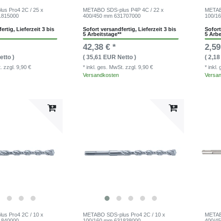
s Pro4 2C / 25 x
METABO SDS-plus P4P 4C / 22 x
METABO
1815000
400/450 mm 631707000
100/1
ertig, Lieferzeit 3 bis
Sofort versandfertig, Lieferzeit 3 bis
Sofort
5 Arbeitstage**
5 Arbe
42,38 € *
2,59
etto )
( 35,61 EUR Netto )
( 2,1
t.
zzgl. 9,90 €
* inkl. ges. MwSt.
zzgl. 9,90 €
* inkl
Versandkosten
Versa
s Pro4 2C / 10 x
METABO SDS-plus Pro4 2C / 10 x
METAB
1840000
100/160 mm 631838000
400/4