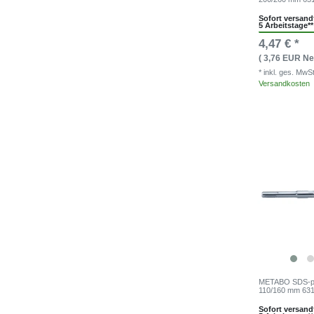
Sofort versandf
5 Arbeitstage**
4,47 € *
( 3,76 EUR Net
* inkl. ges. MwS
Versandkosten
METABO SDS-plu
110/160 mm 63
Sofort versandf