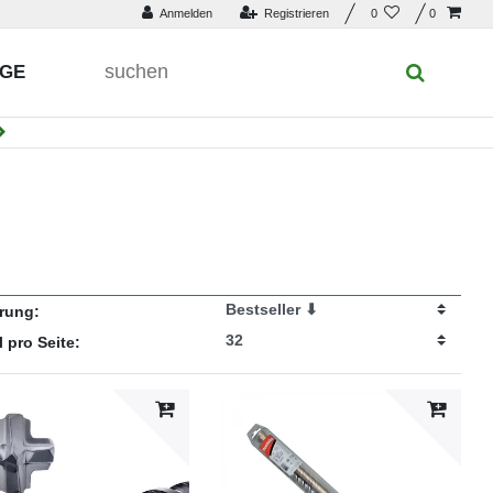
Anmelden
Registrieren
0
0
UGE
erung:
l pro Seite: