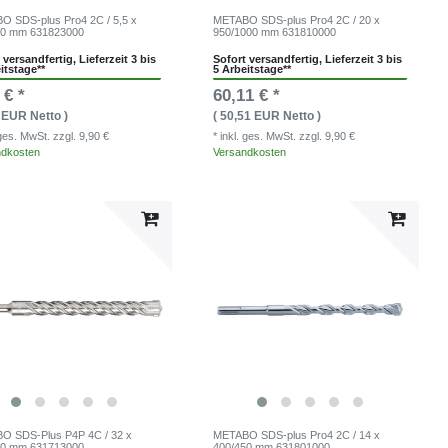
 SDS-plus Pro4 2C / 5,5 x
METABO SDS-plus Pro4 2C / 20 x
60 mm 631823000
950/1000 mm 631810000
 versandfertig, Lieferzeit 3 bis
Sofort versandfertig, Lieferzeit 3 bis
itstage**
5 Arbeitstage**
 € *
60,11 € *
8 EUR Netto )
( 50,51 EUR Netto )
. ges. MwSt.
zzgl. 9,90 €
* inkl. ges. MwSt.
zzgl. 9,90 €
ndkosten
Versandkosten
O SDS-Plus P4P 4C / 32 x
METABO SDS-plus Pro4 2C / 14 x
50 mm 631713000
400/450 mm 631801000