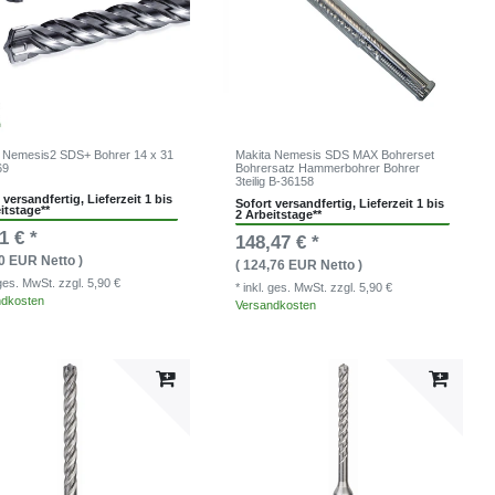
 Nemesis2 SDS+ Bohrer 14 x 31
Makita Nemesis SDS MAX Bohrerset
69
Bohrersatz Hammerbohrer Bohrer
3teilig B-36158
 versandfertig, Lieferzeit 1 bis
Sofort versandfertig, Lieferzeit 1 bis
itstage**
2 Arbeitstage**
1 € *
148,47 € *
90 EUR Netto )
( 124,76 EUR Netto )
. ges. MwSt.
zzgl. 5,90 €
* inkl. ges. MwSt.
zzgl. 5,90 €
ndkosten
Versandkosten