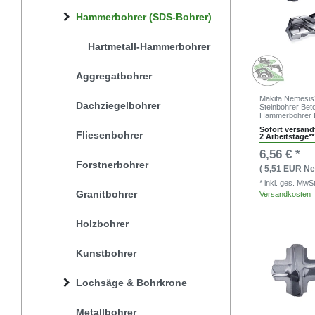
Hammerbohrer (SDS-Bohrer)
Hartmetall-Hammerbohrer
Aggregatbohrer
Makita Nemesis
Dachziegelbohrer
Steinbohrer Bet
Hammerbohrer 
Sofort versandf
Fliesenbohrer
2 Arbeitstage**
6,56 € *
Forstnerbohrer
( 5,51 EUR Net
* inkl. ges. MwS
Granitbohrer
Versandkosten
Holzbohrer
Kunstbohrer
Lochsäge & Bohrkrone
Metallbohrer