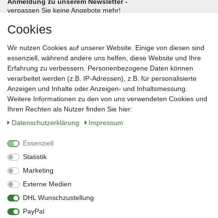
Anmeldung zu unserem Newsletter -
verpassen Sie keine Angebote mehr!
Cookies
Frau
Herr
Divers
Wir nutzen Cookies auf unserer Website. Einige von diesen sind
Nachname*
essenziell, während andere uns helfen, diese Website und Ihre
Erfahrung zu verbessern. Personenbezogene Daten können
verarbeitet werden (z.B. IP-Adressen), z.B. für personalisierte
E-Mail*
Anzeigen und Inhalte oder Anzeigen- und Inhaltsmessung.
Weitere Informationen zu den von uns verwendeten Cookies und
Ihren Rechten als Nutzer finden Sie hier:
Daten­schutz­erklärung
Impressum
Anmelden
Essenziell
Sie können den Newsletter jederzeit kostenlos abbestellen.
Statistik
** gilt für Lieferungen innerhalb Deutschlands, Lieferzeiten für andere Länder
entnehmen Sie bitte der Schaltfläche mit den Versandinformationen
Marketing
Externe Medien
Widerrufs­recht
Impressum
Daten­schutz­erklärung
AGB
DHL Wunschzustellung
Kontakt
Barrierefreiheitserklärung
PayPal
Zahlung & Versand
Umwelt & Entsorgung