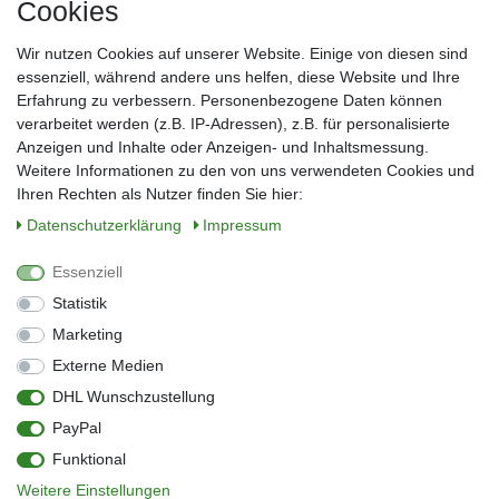
Cookies
Frau
Herr
Divers
Wir nutzen Cookies auf unserer Website. Einige von diesen sind
Nachname*
essenziell, während andere uns helfen, diese Website und Ihre
Erfahrung zu verbessern. Personenbezogene Daten können
verarbeitet werden (z.B. IP-Adressen), z.B. für personalisierte
E-Mail*
Anzeigen und Inhalte oder Anzeigen- und Inhaltsmessung.
Weitere Informationen zu den von uns verwendeten Cookies und
Ihren Rechten als Nutzer finden Sie hier:
Daten­schutz­erklärung
Impressum
Anmelden
Essenziell
Sie können den Newsletter jederzeit kostenlos abbestellen.
Statistik
** gilt für Lieferungen innerhalb Deutschlands, Lieferzeiten für andere Länder
entnehmen Sie bitte der Schaltfläche mit den Versandinformationen
Marketing
Externe Medien
Widerrufs­recht
Impressum
Daten­schutz­erklärung
AGB
DHL Wunschzustellung
Kontakt
Barrierefreiheitserklärung
PayPal
Zahlung & Versand
Umwelt & Entsorgung
Funktional
Vertrag widerrufen
Weitere Einstellungen