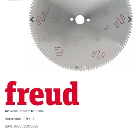
Artikelnummer:
KS55067
Hersteller:
FREUD
EAN:
8025331030320