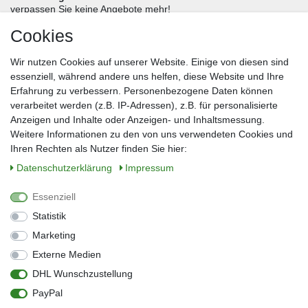
verpassen Sie keine Angebote mehr!
Cookies
Frau
Herr
Divers
Wir nutzen Cookies auf unserer Website. Einige von diesen sind
Nachname*
essenziell, während andere uns helfen, diese Website und Ihre
Erfahrung zu verbessern. Personenbezogene Daten können
verarbeitet werden (z.B. IP-Adressen), z.B. für personalisierte
E-Mail*
Anzeigen und Inhalte oder Anzeigen- und Inhaltsmessung.
Weitere Informationen zu den von uns verwendeten Cookies und
Ihren Rechten als Nutzer finden Sie hier:
Daten­schutz­erklärung
Impressum
Anmelden
Essenziell
Sie können den Newsletter jederzeit kostenlos abbestellen.
Statistik
** gilt für Lieferungen innerhalb Deutschlands, Lieferzeiten für andere Länder
entnehmen Sie bitte der Schaltfläche mit den Versandinformationen
Marketing
Externe Medien
Widerrufs­recht
Impressum
Daten­schutz­erklärung
AGB
DHL Wunschzustellung
Kontakt
Barrierefreiheitserklärung
PayPal
Zahlung & Versand
Umwelt & Entsorgung