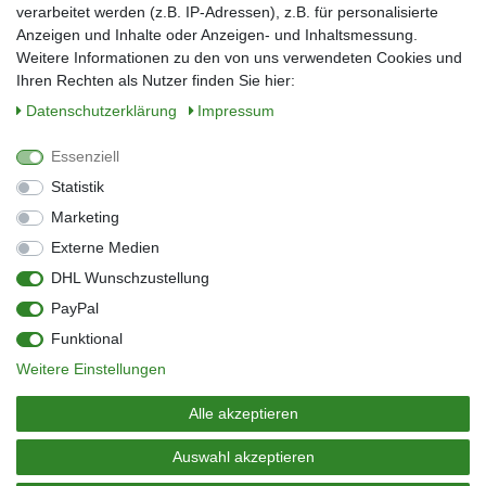
verarbeitet werden (z.B. IP-Adressen), z.B. für personalisierte
E-Mail*
Anzeigen und Inhalte oder Anzeigen- und Inhaltsmessung.
Weitere Informationen zu den von uns verwendeten Cookies und
Ihren Rechten als Nutzer finden Sie hier:
Daten­schutz­erklärung
Impressum
Anmelden
Essenziell
Sie können den Newsletter jederzeit kostenlos abbestellen.
Statistik
** gilt für Lieferungen innerhalb Deutschlands, Lieferzeiten für andere Länder
entnehmen Sie bitte der Schaltfläche mit den Versandinformationen
Marketing
Externe Medien
Widerrufs­recht
Impressum
Daten­schutz­erklärung
AGB
DHL Wunschzustellung
Kontakt
Barrierefreiheitserklärung
PayPal
Zahlung & Versand
Umwelt & Entsorgung
Funktional
Vertrag widerrufen
Weitere Einstellungen
© Copyright 2026 | Alle Rechte vorbehalten.
Alle akzeptieren
Auswahl akzeptieren