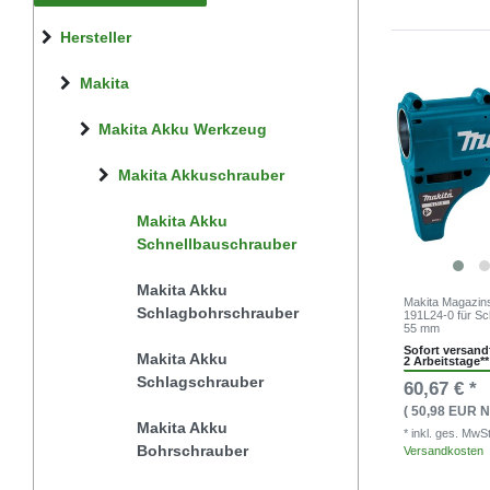
Hersteller
Makita
Makita Akku Werkzeug
Makita Akkuschrauber
Makita Akku
Schnellbauschrauber
Makita Akku
Makita Magazin
Schlagbohrschrauber
191L24-0 für S
55 mm
Sofort versandf
Makita Akku
2 Arbeitstage**
Schlagschrauber
60,67 € *
( 50,98 EUR N
Makita Akku
* inkl. ges. MwS
Bohrschrauber
Versandkosten