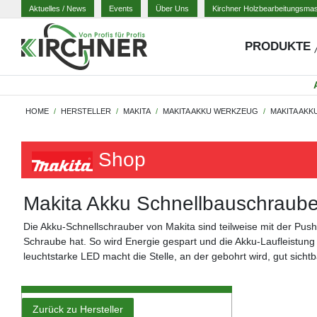
Aktuelles
/ News
Events
Über Uns
Kirchner Holzbearbeitungsma
PRODUKTE
HOME
HERSTELLER
MAKITA
MAKITA AKKU WERKZEUG
MAKITA AK
Shop
Makita Akku Schnellbauschraube
Die Akku-Schnellschrauber von Makita sind teilweise mit der Push
Schraube hat. So wird Energie gespart und die Akku-Laufleistun
leuchtstarke LED macht die Stelle, an der gebohrt wird, gut sichtb
Zurück zu Hersteller